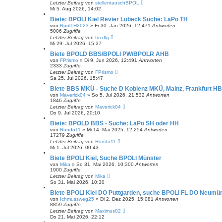
Letzter Beitrag
von
stellentauschBPOL
u
Mi 5. Aug 2026, 14:02
c
h
Biete: BPOLI Kiel Revier Lübeck Suche: LaPo TH
e
von
BpolTH2023
»
Fr 30. Jan 2026, 12:47
1
Antworten
5006
Zugriffe
Letzter Beitrag
von
tm-dlg
Mi 29. Jul 2026, 15:37
Biete BPOLD BBS/BPOLI PW/BPOLR AHB
von
FPrismo
»
Di 9. Jun 2026, 12:49
1
Antworten
2333
Zugriffe
Letzter Beitrag
von
FPrismo
Sa 25. Jul 2026, 15:47
Biete BBS MKÜ - Suche D Koblenz MKÜ, Mainz, Frankfurt HB
von
Maverick04
»
So 5. Jul 2026, 21:53
2
Antworten
1846
Zugriffe
Letzter Beitrag
von
Maverick04
Do 9. Jul 2026, 20:10
Biete: BPOLD BBS - Suche: LaPo SH oder HH
von
Rondo11
»
Mi 14. Mai 2025, 12:25
4
Antworten
17279
Zugriffe
Letzter Beitrag
von
Rondo11
Mi 1. Jul 2026, 00:43
Biete BPOLI Kiel, Suche BPOLI Münster
von
Mika
»
So 31. Mai 2026, 10:30
0
Antworten
1900
Zugriffe
Letzter Beitrag
von
Mika
So 31. Mai 2026, 10:30
Biete BPOLI Kiel DO Puttgarden, suche BPOLI FL DO Neumün
von
Ichmussweg25
»
Di 2. Dez 2025, 15:08
1
Antworten
8859
Zugriffe
Letzter Beitrag
von
Maximus02
Do 21. Mai 2026, 22:12