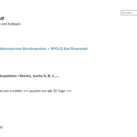
se
 und Kollegen
ldienstposten Bundespolizei
BPOLD Bad Bramstedt
nspektion / Revier), suche A, B, C, ...
d neu erstellen +++ pushen nur alle 30 Tage +++
HH