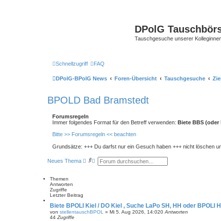
DPolG Tauschbör
Tauschgesuche unserer Kolleginnen
Schnellzugriff
FAQ
DPolG-BPolG News
Foren-Übersicht
Tauschgesuche
Zie
BPOLD Bad Bramstedt
Forumsregeln
Immer folgendes Format für den Betreff verwenden:
Biete BBS (oder I
Bitte >> Forumsregeln << beachten
Grundsätze: +++ Du darfst nur ein Gesuch haben +++ nicht löschen un
S
E
Neues Thema
u
r
c
w
h
e
Themen
e
i
Antworten
t
Zugriffe
e
Letzter Beitrag
r
Biete BPOLI Kiel / DO Kiel , Suche LaPo SH, HH oder BPOLI 
t
von
stellentauschBPOL
»
Mi 5. Aug 2026, 14:02
0
Antworten
e
44
Zugriffe
S