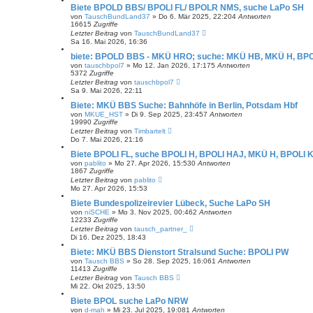
Biete BPOLD BBS/ BPOLI FL/ BPOLR NMS, suche LaPo SH
von
TauschBundLand37
»
Do 6. Mär 2025, 22:20
4
Antworten
16615
Zugriffe
Letzter Beitrag
von
TauschBundLand37
Sa 16. Mai 2026, 16:36
biete: BPOLD BBS - MKÜ HRO; suche: MKÜ HB, MKÜ H, BP
von
tauschbpol7
»
Mo 12. Jan 2026, 17:17
5
Antworten
5372
Zugriffe
Letzter Beitrag
von
tauschbpol7
Sa 9. Mai 2026, 22:11
Biete: MKÜ BBS Suche: Bahnhöfe in Berlin, Potsdam Hbf
von
MKUE_HST
»
Di 9. Sep 2025, 23:45
7
Antworten
19990
Zugriffe
Letzter Beitrag
von
Timbartelt
Do 7. Mai 2026, 21:16
Biete BPOLI FL, suche BPOLI H, BPOLI HAJ, MKÜ H, BPOLI 
von
pablito
»
Mo 27. Apr 2026, 15:53
0
Antworten
1867
Zugriffe
Letzter Beitrag
von
pablito
Mo 27. Apr 2026, 15:53
Biete Bundespolizeirevier Lübeck, Suche LaPo SH
von
niSCHE
»
Mo 3. Nov 2025, 00:46
2
Antworten
12233
Zugriffe
Letzter Beitrag
von
tausch_partner_
Di 16. Dez 2025, 18:43
Biete: MKÜ BBS Dienstort Stralsund Suche: BPOLI PW
von
Tausch BBS
»
So 28. Sep 2025, 16:06
1
Antworten
11413
Zugriffe
Letzter Beitrag
von
Tausch BBS
Mi 22. Okt 2025, 13:50
Biete BPOL suche LaPo NRW
von
d-mah
»
Mi 23. Jul 2025, 19:08
1
Antworten