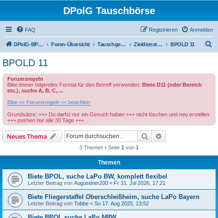
DPolG Tauschbörse
FAQ
Registrieren
Anmelden
S
DPolG-BPolG News
Foren-Übersicht
Tauschgesuche
Zieldienstposten Bundespolizei
BPOLD 11
u
BPOLD 11
c
Forumsregeln
h
Bitte immer folgendes Format für den Betreff verwenden:
Biete D11 (oder Bereich
etc.), suche A, B, C, ...
e
Bitte >> Forumsregeln << beachten
Grundsätze: +++ Du darfst nur ein Gesuch haben +++ nicht löschen und neu erstellen
+++ pushen nur alle 30 Tage +++
Suche
Erweiterte Suche
Neues Thema
3 Themen • Seite
1
von
1
Themen
Biete BPOL, suche LaPo BW, komplett flexibel
Letzter Beitrag von
Augustiner200
«
Fr 31. Jul 2026, 17:21
Biete Fliegerstaffel Oberschleißheim, suche LaPo Bayern
Letzter Beitrag von
Tobbe
«
So 17. Aug 2025, 13:52
Biete BPOL suche LaPo NRW