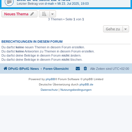
Letzter Beitrag von
d-mah
«
Mi 23. Jul 2025, 19:03
Neues Thema
3 Themen • Seite
1
von
1
Gehe zu
BERECHTIGUNGEN IN DIESEM FORUM
Du darfst
keine
neuen Themen in diesem Forum erstellen.
Du darfst
keine
Antworten zu Themen in diesem Forum erstellen.
Du darfst deine Beiträge in diesem Forum
nicht
ändern.
Du darfst deine Beiträge in diesem Forum
nicht
löschen.
DPolG-BPolG News
Foren-Übersicht
Alle Zeiten sind
UTC+02:00
Powered by
phpBB
® Forum Software © phpBB Limited
Deutsche Übersetzung durch
phpBB.de
Datenschutz
|
Nutzungsbedingungen