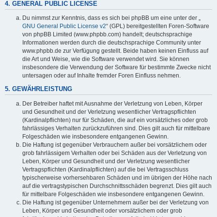
4. GENERAL PUBLIC LICENSE
Du nimmst zur Kenntnis, dass es sich bei phpBB um eine unter der „
GNU General Public License v2
“ (GPL) bereitgestellten Foren-Software
von phpBB Limited (www.phpbb.com) handelt; deutschsprachige
Informationen werden durch die deutschsprachige Community unter
www.phpbb.de zur Verfügung gestellt. Beide haben keinen Einfluss auf
die Art und Weise, wie die Software verwendet wird. Sie können
insbesondere die Verwendung der Software für bestimmte Zwecke nicht
untersagen oder auf Inhalte fremder Foren Einfluss nehmen.
5. GEWÄHRLEISTUNG
Der Betreiber haftet mit Ausnahme der Verletzung von Leben, Körper
und Gesundheit und der Verletzung wesentlicher Vertragspflichten
(Kardinalpflichten) nur für Schäden, die auf ein vorsätzliches oder grob
fahrlässiges Verhalten zurückzuführen sind. Dies gilt auch für mittelbare
Folgeschäden wie insbesondere entgangenen Gewinn.
Die Haftung ist gegenüber Verbrauchern außer bei vorsätzlichem oder
grob fahrlässigem Verhalten oder bei Schäden aus der Verletzung von
Leben, Körper und Gesundheit und der Verletzung wesentlicher
Vertragspflichten (Kardinalpflichten) auf die bei Vertragsschluss
typischerweise vorhersehbaren Schäden und im übrigen der Höhe nach
auf die vertragstypischen Durchschnittsschäden begrenzt. Dies gilt auch
für mittelbare Folgeschäden wie insbesondere entgangenen Gewinn.
Die Haftung ist gegenüber Unternehmern außer bei der Verletzung von
Leben, Körper und Gesundheit oder vorsätzlichem oder grob