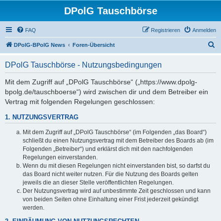
DPolG Tauschbörse
FAQ
Registrieren
Anmelden
S
DPolG-BPolG News
Foren-Übersicht
u
DPolG Tauschbörse - Nutzungsbedingungen
c
h
Mit dem Zugriff auf „DPolG Tauschbörse“ („https://www.dpolg-
bpolg.de/tauschboerse“) wird zwischen dir und dem Betreiber ein
e
Vertrag mit folgenden Regelungen geschlossen:
1. NUTZUNGSVERTRAG
Mit dem Zugriff auf „DPolG Tauschbörse“ (im Folgenden „das Board“)
schließt du einen Nutzungsvertrag mit dem Betreiber des Boards ab (im
Folgenden „Betreiber“) und erklärst dich mit den nachfolgenden
Regelungen einverstanden.
Wenn du mit diesen Regelungen nicht einverstanden bist, so darfst du
das Board nicht weiter nutzen. Für die Nutzung des Boards gelten
jeweils die an dieser Stelle veröffentlichten Regelungen.
Der Nutzungsvertrag wird auf unbestimmte Zeit geschlossen und kann
von beiden Seiten ohne Einhaltung einer Frist jederzeit gekündigt
werden.