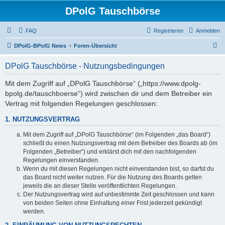
DPolG Tauschbörse
FAQ
Registrieren
Anmelden
S
DPolG-BPolG News
Foren-Übersicht
u
DPolG Tauschbörse - Nutzungsbedingungen
c
h
Mit dem Zugriff auf „DPolG Tauschbörse“ („https://www.dpolg-
bpolg.de/tauschboerse“) wird zwischen dir und dem Betreiber ein
e
Vertrag mit folgenden Regelungen geschlossen:
1. NUTZUNGSVERTRAG
Mit dem Zugriff auf „DPolG Tauschbörse“ (im Folgenden „das Board“)
schließt du einen Nutzungsvertrag mit dem Betreiber des Boards ab (im
Folgenden „Betreiber“) und erklärst dich mit den nachfolgenden
Regelungen einverstanden.
Wenn du mit diesen Regelungen nicht einverstanden bist, so darfst du
das Board nicht weiter nutzen. Für die Nutzung des Boards gelten
jeweils die an dieser Stelle veröffentlichten Regelungen.
Der Nutzungsvertrag wird auf unbestimmte Zeit geschlossen und kann
von beiden Seiten ohne Einhaltung einer Frist jederzeit gekündigt
werden.