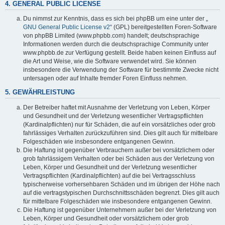
4. GENERAL PUBLIC LICENSE
Du nimmst zur Kenntnis, dass es sich bei phpBB um eine unter der „
GNU General Public License v2
“ (GPL) bereitgestellten Foren-Software
von phpBB Limited (www.phpbb.com) handelt; deutschsprachige
Informationen werden durch die deutschsprachige Community unter
www.phpbb.de zur Verfügung gestellt. Beide haben keinen Einfluss auf
die Art und Weise, wie die Software verwendet wird. Sie können
insbesondere die Verwendung der Software für bestimmte Zwecke nicht
untersagen oder auf Inhalte fremder Foren Einfluss nehmen.
5. GEWÄHRLEISTUNG
Der Betreiber haftet mit Ausnahme der Verletzung von Leben, Körper
und Gesundheit und der Verletzung wesentlicher Vertragspflichten
(Kardinalpflichten) nur für Schäden, die auf ein vorsätzliches oder grob
fahrlässiges Verhalten zurückzuführen sind. Dies gilt auch für mittelbare
Folgeschäden wie insbesondere entgangenen Gewinn.
Die Haftung ist gegenüber Verbrauchern außer bei vorsätzlichem oder
grob fahrlässigem Verhalten oder bei Schäden aus der Verletzung von
Leben, Körper und Gesundheit und der Verletzung wesentlicher
Vertragspflichten (Kardinalpflichten) auf die bei Vertragsschluss
typischerweise vorhersehbaren Schäden und im übrigen der Höhe nach
auf die vertragstypischen Durchschnittsschäden begrenzt. Dies gilt auch
für mittelbare Folgeschäden wie insbesondere entgangenen Gewinn.
Die Haftung ist gegenüber Unternehmern außer bei der Verletzung von
Leben, Körper und Gesundheit oder vorsätzlichem oder grob