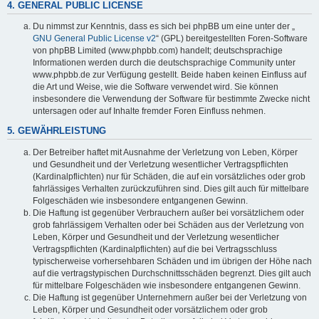
4. GENERAL PUBLIC LICENSE
Du nimmst zur Kenntnis, dass es sich bei phpBB um eine unter der „
GNU General Public License v2
“ (GPL) bereitgestellten Foren-Software
von phpBB Limited (www.phpbb.com) handelt; deutschsprachige
Informationen werden durch die deutschsprachige Community unter
www.phpbb.de zur Verfügung gestellt. Beide haben keinen Einfluss auf
die Art und Weise, wie die Software verwendet wird. Sie können
insbesondere die Verwendung der Software für bestimmte Zwecke nicht
untersagen oder auf Inhalte fremder Foren Einfluss nehmen.
5. GEWÄHRLEISTUNG
Der Betreiber haftet mit Ausnahme der Verletzung von Leben, Körper
und Gesundheit und der Verletzung wesentlicher Vertragspflichten
(Kardinalpflichten) nur für Schäden, die auf ein vorsätzliches oder grob
fahrlässiges Verhalten zurückzuführen sind. Dies gilt auch für mittelbare
Folgeschäden wie insbesondere entgangenen Gewinn.
Die Haftung ist gegenüber Verbrauchern außer bei vorsätzlichem oder
grob fahrlässigem Verhalten oder bei Schäden aus der Verletzung von
Leben, Körper und Gesundheit und der Verletzung wesentlicher
Vertragspflichten (Kardinalpflichten) auf die bei Vertragsschluss
typischerweise vorhersehbaren Schäden und im übrigen der Höhe nach
auf die vertragstypischen Durchschnittsschäden begrenzt. Dies gilt auch
für mittelbare Folgeschäden wie insbesondere entgangenen Gewinn.
Die Haftung ist gegenüber Unternehmern außer bei der Verletzung von
Leben, Körper und Gesundheit oder vorsätzlichem oder grob