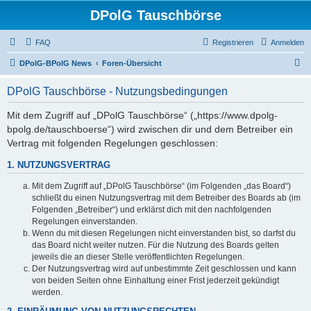
DPolG Tauschbörse
FAQ
Registrieren
Anmelden
S
DPolG-BPolG News
Foren-Übersicht
u
DPolG Tauschbörse - Nutzungsbedingungen
c
h
Mit dem Zugriff auf „DPolG Tauschbörse“ („https://www.dpolg-
bpolg.de/tauschboerse“) wird zwischen dir und dem Betreiber ein
e
Vertrag mit folgenden Regelungen geschlossen:
1. NUTZUNGSVERTRAG
Mit dem Zugriff auf „DPolG Tauschbörse“ (im Folgenden „das Board“)
schließt du einen Nutzungsvertrag mit dem Betreiber des Boards ab (im
Folgenden „Betreiber“) und erklärst dich mit den nachfolgenden
Regelungen einverstanden.
Wenn du mit diesen Regelungen nicht einverstanden bist, so darfst du
das Board nicht weiter nutzen. Für die Nutzung des Boards gelten
jeweils die an dieser Stelle veröffentlichten Regelungen.
Der Nutzungsvertrag wird auf unbestimmte Zeit geschlossen und kann
von beiden Seiten ohne Einhaltung einer Frist jederzeit gekündigt
werden.