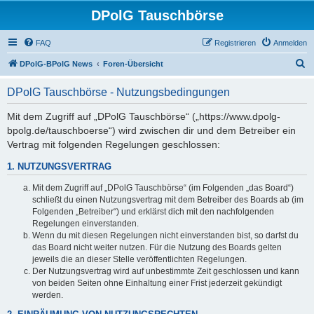
DPolG Tauschbörse
FAQ
Registrieren
Anmelden
S
DPolG-BPolG News
Foren-Übersicht
u
DPolG Tauschbörse - Nutzungsbedingungen
c
h
Mit dem Zugriff auf „DPolG Tauschbörse“ („https://www.dpolg-
bpolg.de/tauschboerse“) wird zwischen dir und dem Betreiber ein
e
Vertrag mit folgenden Regelungen geschlossen:
1. NUTZUNGSVERTRAG
Mit dem Zugriff auf „DPolG Tauschbörse“ (im Folgenden „das Board“)
schließt du einen Nutzungsvertrag mit dem Betreiber des Boards ab (im
Folgenden „Betreiber“) und erklärst dich mit den nachfolgenden
Regelungen einverstanden.
Wenn du mit diesen Regelungen nicht einverstanden bist, so darfst du
das Board nicht weiter nutzen. Für die Nutzung des Boards gelten
jeweils die an dieser Stelle veröffentlichten Regelungen.
Der Nutzungsvertrag wird auf unbestimmte Zeit geschlossen und kann
von beiden Seiten ohne Einhaltung einer Frist jederzeit gekündigt
werden.