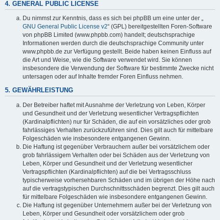
4. GENERAL PUBLIC LICENSE
Du nimmst zur Kenntnis, dass es sich bei phpBB um eine unter der „
GNU General Public License v2
“ (GPL) bereitgestellten Foren-Software
von phpBB Limited (www.phpbb.com) handelt; deutschsprachige
Informationen werden durch die deutschsprachige Community unter
www.phpbb.de zur Verfügung gestellt. Beide haben keinen Einfluss auf
die Art und Weise, wie die Software verwendet wird. Sie können
insbesondere die Verwendung der Software für bestimmte Zwecke nicht
untersagen oder auf Inhalte fremder Foren Einfluss nehmen.
5. GEWÄHRLEISTUNG
Der Betreiber haftet mit Ausnahme der Verletzung von Leben, Körper
und Gesundheit und der Verletzung wesentlicher Vertragspflichten
(Kardinalpflichten) nur für Schäden, die auf ein vorsätzliches oder grob
fahrlässiges Verhalten zurückzuführen sind. Dies gilt auch für mittelbare
Folgeschäden wie insbesondere entgangenen Gewinn.
Die Haftung ist gegenüber Verbrauchern außer bei vorsätzlichem oder
grob fahrlässigem Verhalten oder bei Schäden aus der Verletzung von
Leben, Körper und Gesundheit und der Verletzung wesentlicher
Vertragspflichten (Kardinalpflichten) auf die bei Vertragsschluss
typischerweise vorhersehbaren Schäden und im übrigen der Höhe nach
auf die vertragstypischen Durchschnittsschäden begrenzt. Dies gilt auch
für mittelbare Folgeschäden wie insbesondere entgangenen Gewinn.
Die Haftung ist gegenüber Unternehmern außer bei der Verletzung von
Leben, Körper und Gesundheit oder vorsätzlichem oder grob