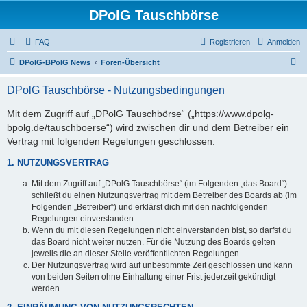
DPolG Tauschbörse
FAQ
Registrieren
Anmelden
S
DPolG-BPolG News
Foren-Übersicht
u
DPolG Tauschbörse - Nutzungsbedingungen
c
h
Mit dem Zugriff auf „DPolG Tauschbörse“ („https://www.dpolg-
bpolg.de/tauschboerse“) wird zwischen dir und dem Betreiber ein
e
Vertrag mit folgenden Regelungen geschlossen:
1. NUTZUNGSVERTRAG
Mit dem Zugriff auf „DPolG Tauschbörse“ (im Folgenden „das Board“)
schließt du einen Nutzungsvertrag mit dem Betreiber des Boards ab (im
Folgenden „Betreiber“) und erklärst dich mit den nachfolgenden
Regelungen einverstanden.
Wenn du mit diesen Regelungen nicht einverstanden bist, so darfst du
das Board nicht weiter nutzen. Für die Nutzung des Boards gelten
jeweils die an dieser Stelle veröffentlichten Regelungen.
Der Nutzungsvertrag wird auf unbestimmte Zeit geschlossen und kann
von beiden Seiten ohne Einhaltung einer Frist jederzeit gekündigt
werden.