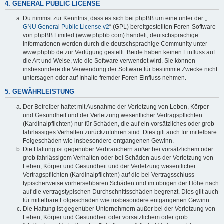
4. GENERAL PUBLIC LICENSE
Du nimmst zur Kenntnis, dass es sich bei phpBB um eine unter der „
GNU General Public License v2
“ (GPL) bereitgestellten Foren-Software
von phpBB Limited (www.phpbb.com) handelt; deutschsprachige
Informationen werden durch die deutschsprachige Community unter
www.phpbb.de zur Verfügung gestellt. Beide haben keinen Einfluss auf
die Art und Weise, wie die Software verwendet wird. Sie können
insbesondere die Verwendung der Software für bestimmte Zwecke nicht
untersagen oder auf Inhalte fremder Foren Einfluss nehmen.
5. GEWÄHRLEISTUNG
Der Betreiber haftet mit Ausnahme der Verletzung von Leben, Körper
und Gesundheit und der Verletzung wesentlicher Vertragspflichten
(Kardinalpflichten) nur für Schäden, die auf ein vorsätzliches oder grob
fahrlässiges Verhalten zurückzuführen sind. Dies gilt auch für mittelbare
Folgeschäden wie insbesondere entgangenen Gewinn.
Die Haftung ist gegenüber Verbrauchern außer bei vorsätzlichem oder
grob fahrlässigem Verhalten oder bei Schäden aus der Verletzung von
Leben, Körper und Gesundheit und der Verletzung wesentlicher
Vertragspflichten (Kardinalpflichten) auf die bei Vertragsschluss
typischerweise vorhersehbaren Schäden und im übrigen der Höhe nach
auf die vertragstypischen Durchschnittsschäden begrenzt. Dies gilt auch
für mittelbare Folgeschäden wie insbesondere entgangenen Gewinn.
Die Haftung ist gegenüber Unternehmern außer bei der Verletzung von
Leben, Körper und Gesundheit oder vorsätzlichem oder grob