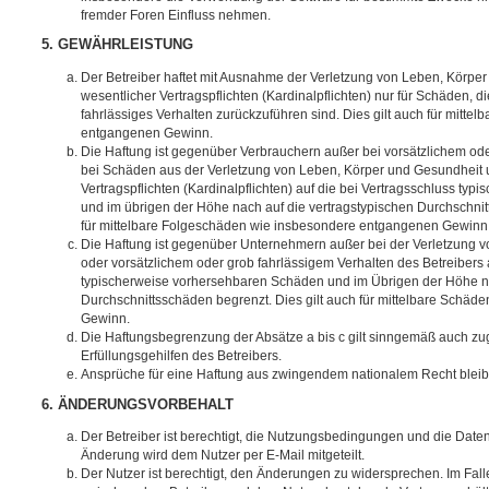
fremder Foren Einfluss nehmen.
5. GEWÄHRLEISTUNG
Der Betreiber haftet mit Ausnahme der Verletzung von Leben, Körpe
wesentlicher Vertragspflichten (Kardinalpflichten) nur für Schäden, di
fahrlässiges Verhalten zurückzuführen sind. Dies gilt auch für mitt
entgangenen Gewinn.
Die Haftung ist gegenüber Verbrauchern außer bei vorsätzlichem ode
bei Schäden aus der Verletzung von Leben, Körper und Gesundheit u
Vertragspflichten (Kardinalpflichten) auf die bei Vertragsschluss t
und im übrigen der Höhe nach auf die vertragstypischen Durchschnit
für mittelbare Folgeschäden wie insbesondere entgangenen Gewinn
Die Haftung ist gegenüber Unternehmern außer bei der Verletzung 
oder vorsätzlichem oder grob fahrlässigem Verhalten des Betreibers 
typischerweise vorhersehbaren Schäden und im Übrigen der Höhe na
Durchschnittsschäden begrenzt. Dies gilt auch für mittelbare Schä
Gewinn.
Die Haftungsbegrenzung der Absätze a bis c gilt sinngemäß auch zug
Erfüllungsgehilfen des Betreibers.
Ansprüche für eine Haftung aus zwingendem nationalem Recht bleib
6. ÄNDERUNGSVORBEHALT
Der Betreiber ist berechtigt, die Nutzungsbedingungen und die Date
Änderung wird dem Nutzer per E-Mail mitgeteilt.
Der Nutzer ist berechtigt, den Änderungen zu widersprechen. Im Fall