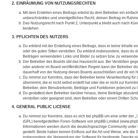
2. EINRÄUMUNG VON NUTZUNGSRECHTEN
Mit dem Erstellen eines Beitrags erteilst du dem Betreiber ein einfach
unbeschränktes und unentgeltliches Recht, deinen Beitrag im Rahm
Das Nutzungsrecht nach Punkt 2, Unterpunkt a bleibt auch nach Kü
bestehen.
3. PFLICHTEN DES NUTZERS
Du erklärst mit der Erstellung eines Beitrags, dass er keine Inhalte e
oder die guten Sitten verstoßen. Du erklärst insbesondere, dass du da
Beiträgen verwendeten Links und Bilder zu setzen bzw. zu verwende
Der Betreiber des Boards übt das Hausrecht aus. Bei Verstößen g
oder anderer im Board veröffentlichten Regeln kann der Betreiber 
dauerhaft von der Nutzung dieses Boards ausschließen und dir ein H
Du nimmst zur Kenntnis, dass der Betreiber keine Verantwortung für d
übernimmt, die er nicht selbst erstellt hat oder die er nicht zur Ken
Betreiber, dein Benutzerkonto, Beiträge und Funktionen jederzeit zu 
Du gestattest dem Betreiber darüber hinaus, deine Beiträge abzuände
verstoßen oder geeignet sind, dem Betreiber oder einem Dritten Sc
4. GENERAL PUBLIC LICENSE
Du nimmst zur Kenntnis, dass es sich bei phpBB um eine unter der „
G
(GPL) bereitgestellten Foren-Software von phpBB Limited (www.php
Informationen werden durch die deutschsprachige Community unter
gestellt. Beide haben keinen Einfluss auf die Art und Weise, wie die
insbesondere die Verwendung der Software für bestimmte Zwecke nic