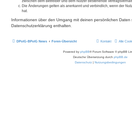
zwischen dem Betreiber und dem Nutzer bestehende Vertragsverhältni
Die Änderungen gelten als anerkannt und verbindlich, wenn der Nu
hat.
Informationen über den Umgang mit deinen persönlichen Daten s
Datenschutzerklärung enthalten.
DPolG-BPolG News
Foren-Übersicht
Kontakt
Alle Coo
Powered by
phpBB
® Forum Software © phpBB Lim
Deutsche Übersetzung durch
phpBB.de
Datenschutz
|
Nutzungsbedingungen