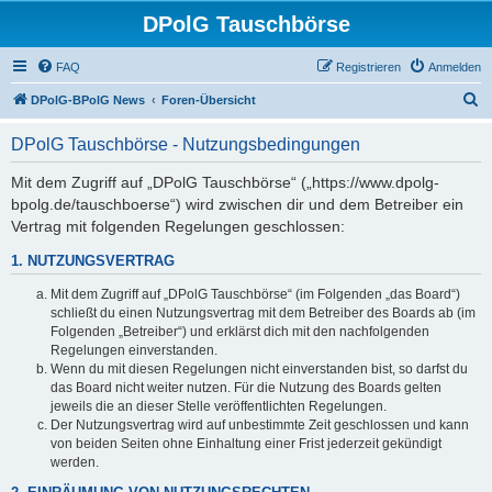
DPolG Tauschbörse
FAQ
Registrieren
Anmelden
S
DPolG-BPolG News
Foren-Übersicht
u
DPolG Tauschbörse - Nutzungsbedingungen
c
h
Mit dem Zugriff auf „DPolG Tauschbörse“ („https://www.dpolg-
bpolg.de/tauschboerse“) wird zwischen dir und dem Betreiber ein
e
Vertrag mit folgenden Regelungen geschlossen:
1. NUTZUNGSVERTRAG
Mit dem Zugriff auf „DPolG Tauschbörse“ (im Folgenden „das Board“)
schließt du einen Nutzungsvertrag mit dem Betreiber des Boards ab (im
Folgenden „Betreiber“) und erklärst dich mit den nachfolgenden
Regelungen einverstanden.
Wenn du mit diesen Regelungen nicht einverstanden bist, so darfst du
das Board nicht weiter nutzen. Für die Nutzung des Boards gelten
jeweils die an dieser Stelle veröffentlichten Regelungen.
Der Nutzungsvertrag wird auf unbestimmte Zeit geschlossen und kann
von beiden Seiten ohne Einhaltung einer Frist jederzeit gekündigt
werden.