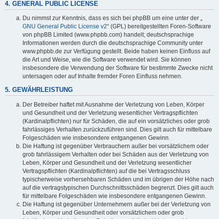
4. GENERAL PUBLIC LICENSE
Du nimmst zur Kenntnis, dass es sich bei phpBB um eine unter der „
GNU General Public License v2
“ (GPL) bereitgestellten Foren-Software
von phpBB Limited (www.phpbb.com) handelt; deutschsprachige
Informationen werden durch die deutschsprachige Community unter
www.phpbb.de zur Verfügung gestellt. Beide haben keinen Einfluss auf
die Art und Weise, wie die Software verwendet wird. Sie können
insbesondere die Verwendung der Software für bestimmte Zwecke nicht
untersagen oder auf Inhalte fremder Foren Einfluss nehmen.
5. GEWÄHRLEISTUNG
Der Betreiber haftet mit Ausnahme der Verletzung von Leben, Körper
und Gesundheit und der Verletzung wesentlicher Vertragspflichten
(Kardinalpflichten) nur für Schäden, die auf ein vorsätzliches oder grob
fahrlässiges Verhalten zurückzuführen sind. Dies gilt auch für mittelbare
Folgeschäden wie insbesondere entgangenen Gewinn.
Die Haftung ist gegenüber Verbrauchern außer bei vorsätzlichem oder
grob fahrlässigem Verhalten oder bei Schäden aus der Verletzung von
Leben, Körper und Gesundheit und der Verletzung wesentlicher
Vertragspflichten (Kardinalpflichten) auf die bei Vertragsschluss
typischerweise vorhersehbaren Schäden und im übrigen der Höhe nach
auf die vertragstypischen Durchschnittsschäden begrenzt. Dies gilt auch
für mittelbare Folgeschäden wie insbesondere entgangenen Gewinn.
Die Haftung ist gegenüber Unternehmern außer bei der Verletzung von
Leben, Körper und Gesundheit oder vorsätzlichem oder grob