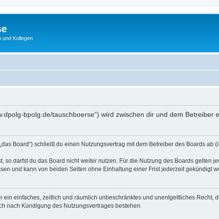
se
 und Kollegen
w.dpolg-bpolg.de/tauschboerse“) wird zwischen dir und dem Betreiber 
das Board“) schließt du einen Nutzungsvertrag mit dem Betreiber des Boards ab (i
 so darfst du das Board nicht weiter nutzen. Für die Nutzung des Boards gelten jew
sen und kann von beiden Seiten ohne Einhaltung einer Frist jederzeit gekündigt w
ber ein einfaches, zeitlich und räumlich unbeschränktes und unentgeltliches Recht
auch nach Kündigung des Nutzungsvertrages bestehen.