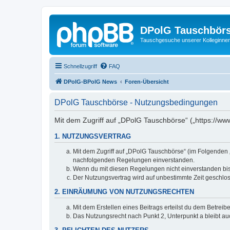
DPolG Tauschbör
Tauschgesuche unserer Kolleginnen
Schnellzugriff
FAQ
DPolG-BPolG News
Foren-Übersicht
DPolG Tauschbörse - Nutzungsbedingungen
Mit dem Zugriff auf „DPolG Tauschbörse“ („https://ww
1. NUTZUNGSVERTRAG
Mit dem Zugriff auf „DPolG Tauschbörse“ (im Folgenden „
nachfolgenden Regelungen einverstanden.
Wenn du mit diesen Regelungen nicht einverstanden bist,
Der Nutzungsvertrag wird auf unbestimmte Zeit geschlos
2. EINRÄUMUNG VON NUTZUNGSRECHTEN
Mit dem Erstellen eines Beitrags erteilst du dem Betrei
Das Nutzungsrecht nach Punkt 2, Unterpunkt a bleibt 