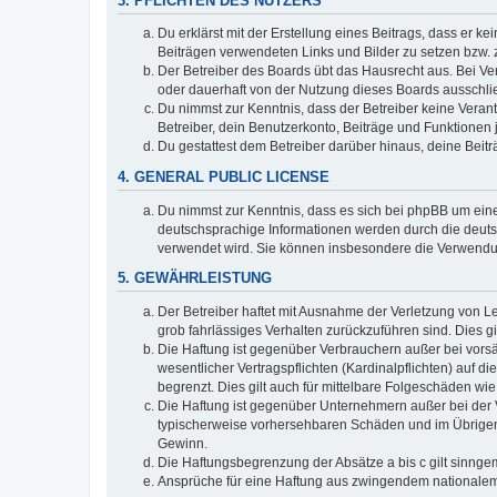
3. PFLICHTEN DES NUTZERS
Du erklärst mit der Erstellung eines Beitrags, dass er ke
Beiträgen verwendeten Links und Bilder zu setzen bzw.
Der Betreiber des Boards übt das Hausrecht aus. Bei V
oder dauerhaft von der Nutzung dieses Boards ausschlie
Du nimmst zur Kenntnis, dass der Betreiber keine Verantw
Betreiber, dein Benutzerkonto, Beiträge und Funktionen 
Du gestattest dem Betreiber darüber hinaus, deine Beit
4. GENERAL PUBLIC LICENSE
Du nimmst zur Kenntnis, dass es sich bei phpBB um eine
deutschsprachige Informationen werden durch die deuts
verwendet wird. Sie können insbesondere die Verwendun
5. GEWÄHRLEISTUNG
Der Betreiber haftet mit Ausnahme der Verletzung von Le
grob fahrlässiges Verhalten zurückzuführen sind. Dies 
Die Haftung ist gegenüber Verbrauchern außer bei vors
wesentlicher Vertragspflichten (Kardinalpflichten) auf
begrenzt. Dies gilt auch für mittelbare Folgeschäden 
Die Haftung ist gegenüber Unternehmern außer bei der V
typischerweise vorhersehbaren Schäden und im Übrigen 
Gewinn.
Die Haftungsbegrenzung der Absätze a bis c gilt sinnge
Ansprüche für eine Haftung aus zwingendem nationalem