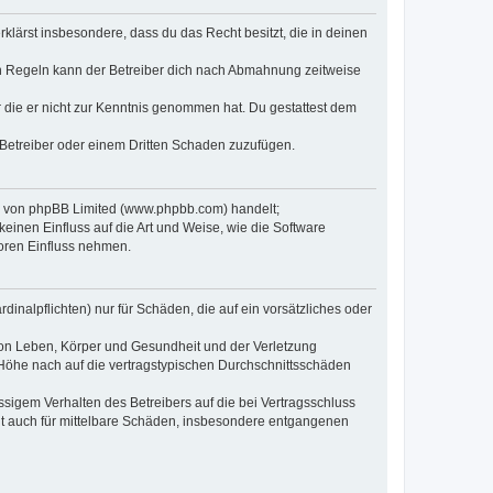
erklärst insbesondere, dass du das Recht besitzt, die in deinen
n Regeln kann der Betreiber dich nach Abmahnung zeitweise
er die er nicht zur Kenntnis genommen hat. Du gestattest dem
 Betreiber oder einem Dritten Schaden zuzufügen.
re von phpBB Limited (www.phpbb.com) handelt;
inen Einfluss auf die Art und Weise, wie die Software
oren Einfluss nehmen.
inalpflichten) nur für Schäden, die auf ein vorsätzliches oder
von Leben, Körper und Gesundheit und der Verletzung
r Höhe nach auf die vertragstypischen Durchschnittsschäden
sigem Verhalten des Betreibers auf die bei Vertragsschluss
lt auch für mittelbare Schäden, insbesondere entgangenen