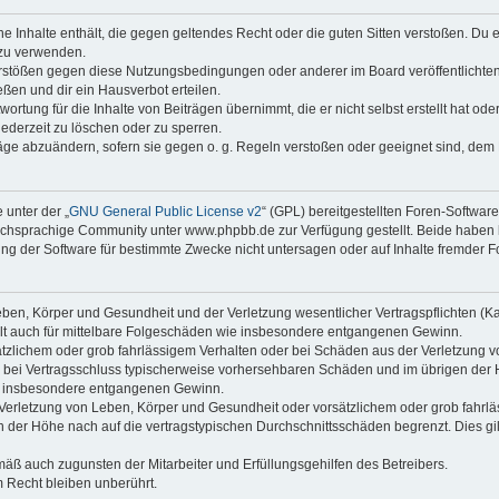
ine Inhalte enthält, die gegen geltendes Recht oder die guten Sitten verstoßen. Du 
 zu verwenden.
erstößen gegen diese Nutzungsbedingungen oder anderer im Board veröffentlichte
ßen und dir ein Hausverbot erteilen.
ortung für die Inhalte von Beiträgen übernimmt, die er nicht selbst erstellt hat od
jederzeit zu löschen oder zu sperren.
räge abzuändern, sofern sie gegen o. g. Regeln verstoßen oder geeignet sind, dem
 unter der „
GNU General Public License v2
“ (GPL) bereitgestellten Foren-Softwa
chsprachige Community unter www.phpbb.de zur Verfügung gestellt. Beide haben ke
g der Software für bestimmte Zwecke nicht untersagen oder auf Inhalte fremder F
ben, Körper und Gesundheit und der Verletzung wesentlicher Vertragspflichten (Kard
gilt auch für mittelbare Folgeschäden wie insbesondere entgangenen Gewinn.
ätzlichem oder grob fahrlässigem Verhalten oder bei Schäden aus der Verletzung 
 die bei Vertragsschluss typischerweise vorhersehbaren Schäden und im übrigen de
wie insbesondere entgangenen Gewinn.
erletzung von Leben, Körper und Gesundheit oder vorsätzlichem oder grob fahrläs
der Höhe nach auf die vertragstypischen Durchschnittsschäden begrenzt. Dies gi
mäß auch zugunsten der Mitarbeiter und Erfüllungsgehilfen des Betreibers.
 Recht bleiben unberührt.