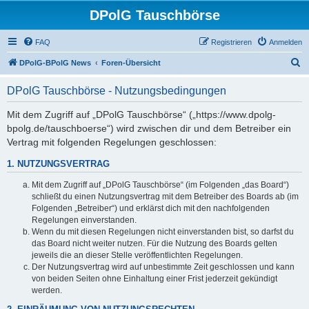
DPolG Tauschbörse
FAQ
Registrieren
Anmelden
S
DPolG-BPolG News
Foren-Übersicht
u
DPolG Tauschbörse - Nutzungsbedingungen
c
h
Mit dem Zugriff auf „DPolG Tauschbörse“ („https://www.dpolg-
bpolg.de/tauschboerse“) wird zwischen dir und dem Betreiber ein
e
Vertrag mit folgenden Regelungen geschlossen:
1. NUTZUNGSVERTRAG
Mit dem Zugriff auf „DPolG Tauschbörse“ (im Folgenden „das Board“)
schließt du einen Nutzungsvertrag mit dem Betreiber des Boards ab (im
Folgenden „Betreiber“) und erklärst dich mit den nachfolgenden
Regelungen einverstanden.
Wenn du mit diesen Regelungen nicht einverstanden bist, so darfst du
das Board nicht weiter nutzen. Für die Nutzung des Boards gelten
jeweils die an dieser Stelle veröffentlichten Regelungen.
Der Nutzungsvertrag wird auf unbestimmte Zeit geschlossen und kann
von beiden Seiten ohne Einhaltung einer Frist jederzeit gekündigt
werden.