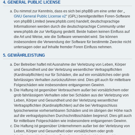
4. GENERAL PUBLIC LICENSE
Du nimmst zur Kenntnis, dass es sich bei phpBB um eine unter der „
GNU General Public License v2
“ (GPL) bereitgestellten Foren-Software
von phpBB Limited (www.phpbb.com) handelt; deutschsprachige
Informationen werden durch die deutschsprachige Community unter
www.phpbb.de zur Verfügung gestellt. Beide haben keinen Einfluss auf
die Art und Weise, wie die Software verwendet wird. Sie können
insbesondere die Verwendung der Software für bestimmte Zwecke nicht
untersagen oder auf Inhalte fremder Foren Einfluss nehmen.
5. GEWÄHRLEISTUNG
Der Betreiber haftet mit Ausnahme der Verletzung von Leben, Körper
und Gesundheit und der Verletzung wesentlicher Vertragspflichten
(Kardinalpflichten) nur für Schäden, die auf ein vorsätzliches oder grob
fahrlässiges Verhalten zurückzuführen sind. Dies gilt auch für mittelbare
Folgeschäden wie insbesondere entgangenen Gewinn.
Die Haftung ist gegenüber Verbrauchern außer bei vorsätzlichem oder
grob fahrlässigem Verhalten oder bei Schäden aus der Verletzung von
Leben, Körper und Gesundheit und der Verletzung wesentlicher
Vertragspflichten (Kardinalpflichten) auf die bei Vertragsschluss
typischerweise vorhersehbaren Schäden und im übrigen der Höhe nach
auf die vertragstypischen Durchschnittsschäden begrenzt. Dies gilt auch
für mittelbare Folgeschäden wie insbesondere entgangenen Gewinn.
Die Haftung ist gegenüber Unternehmern außer bei der Verletzung von
Leben, Körper und Gesundheit oder vorsätzlichem oder grob