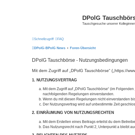
DPolG Tauschbör
Tauschgesuche unserer Kolleginnen
Schnellzugriff
FAQ
DPolG-BPolG News
Foren-Übersicht
DPolG Tauschbörse - Nutzungsbedingungen
Mit dem Zugriff auf „DPolG Tauschbörse“ („https://ww
1. NUTZUNGSVERTRAG
Mit dem Zugriff auf „DPolG Tauschbörse“ (im Folgenden „
nachfolgenden Regelungen einverstanden.
Wenn du mit diesen Regelungen nicht einverstanden bist,
Der Nutzungsvertrag wird auf unbestimmte Zeit geschlos
2. EINRÄUMUNG VON NUTZUNGSRECHTEN
Mit dem Erstellen eines Beitrags erteilst du dem Betrei
Das Nutzungsrecht nach Punkt 2, Unterpunkt a bleibt 