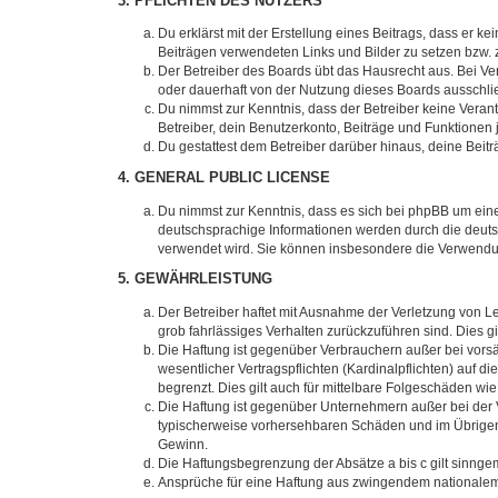
3. PFLICHTEN DES NUTZERS
Du erklärst mit der Erstellung eines Beitrags, dass er ke
Beiträgen verwendeten Links und Bilder zu setzen bzw.
Der Betreiber des Boards übt das Hausrecht aus. Bei V
oder dauerhaft von der Nutzung dieses Boards ausschlie
Du nimmst zur Kenntnis, dass der Betreiber keine Verantw
Betreiber, dein Benutzerkonto, Beiträge und Funktionen 
Du gestattest dem Betreiber darüber hinaus, deine Beit
4. GENERAL PUBLIC LICENSE
Du nimmst zur Kenntnis, dass es sich bei phpBB um eine
deutschsprachige Informationen werden durch die deuts
verwendet wird. Sie können insbesondere die Verwendun
5. GEWÄHRLEISTUNG
Der Betreiber haftet mit Ausnahme der Verletzung von Le
grob fahrlässiges Verhalten zurückzuführen sind. Dies 
Die Haftung ist gegenüber Verbrauchern außer bei vors
wesentlicher Vertragspflichten (Kardinalpflichten) auf
begrenzt. Dies gilt auch für mittelbare Folgeschäden 
Die Haftung ist gegenüber Unternehmern außer bei der V
typischerweise vorhersehbaren Schäden und im Übrigen 
Gewinn.
Die Haftungsbegrenzung der Absätze a bis c gilt sinnge
Ansprüche für eine Haftung aus zwingendem nationalem