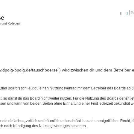
Suche
Erw
se
 und Kollegen
w.dpolg-bpolg.de/tauschboerse“) wird zwischen dir und dem Betreiber 
das Board“) schließt du einen Nutzungsvertrag mit dem Betreiber des Boards ab (i
 so darfst du das Board nicht weiter nutzen. Für die Nutzung des Boards gelten jew
sen und kann von beiden Seiten ohne Einhaltung einer Frist jederzeit gekündigt w
ber ein einfaches, zeitlich und räumlich unbeschränktes und unentgeltliches Recht
auch nach Kündigung des Nutzungsvertrages bestehen.