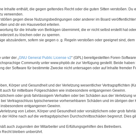
ine Inhalte enthält, die gegen geltendes Recht oder die guten Sitten verstoßen. Du 
 zu verwenden.
erstößen gegen diese Nutzungsbedingungen oder anderer im Board veröffentlichte
ßen und dir ein Hausverbot erteilen.
ortung für die Inhalte von Beiträgen übernimmt, die er nicht selbst erstellt hat od
jederzeit zu löschen oder zu sperren.
räge abzuändern, sofern sie gegen o. g. Regeln verstoßen oder geeignet sind, dem
 unter der „
GNU General Public License v2
“ (GPL) bereitgestellten Foren-Softwa
chsprachige Community unter www.phpbb.de zur Verfügung gestellt. Beide haben ke
g der Software für bestimmte Zwecke nicht untersagen oder auf Inhalte fremder F
ben, Körper und Gesundheit und der Verletzung wesentlicher Vertragspflichten (Kard
gilt auch für mittelbare Folgeschäden wie insbesondere entgangenen Gewinn.
ätzlichem oder grob fahrlässigem Verhalten oder bei Schäden aus der Verletzung 
 die bei Vertragsschluss typischerweise vorhersehbaren Schäden und im übrigen de
wie insbesondere entgangenen Gewinn.
erletzung von Leben, Körper und Gesundheit oder vorsätzlichem oder grob fahrläs
der Höhe nach auf die vertragstypischen Durchschnittsschäden begrenzt. Dies gi
mäß auch zugunsten der Mitarbeiter und Erfüllungsgehilfen des Betreibers.
 Recht bleiben unberührt.