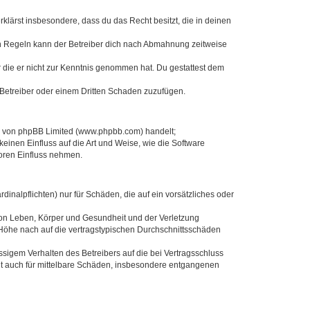
erklärst insbesondere, dass du das Recht besitzt, die in deinen
n Regeln kann der Betreiber dich nach Abmahnung zeitweise
er die er nicht zur Kenntnis genommen hat. Du gestattest dem
 Betreiber oder einem Dritten Schaden zuzufügen.
re von phpBB Limited (www.phpbb.com) handelt;
inen Einfluss auf die Art und Weise, wie die Software
oren Einfluss nehmen.
inalpflichten) nur für Schäden, die auf ein vorsätzliches oder
von Leben, Körper und Gesundheit und der Verletzung
r Höhe nach auf die vertragstypischen Durchschnittsschäden
sigem Verhalten des Betreibers auf die bei Vertragsschluss
lt auch für mittelbare Schäden, insbesondere entgangenen