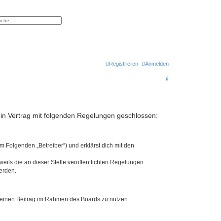
eiterte Suche
Registrieren
Anmelden
S
u
c
h
ein Vertrag mit folgenden Regelungen geschlossen:
e
m Folgenden „Betreiber“) und erklärst dich mit den
eils die an dieser Stelle veröffentlichten Regelungen.
erden.
, deinen Beitrag im Rahmen des Boards zu nutzen.