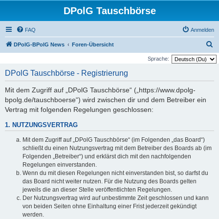
DPolG Tauschbörse
FAQ
Anmelden
S
DPolG-BPolG News
Foren-Übersicht
u
Sprache:
c
DPolG Tauschbörse - Registrierung
h
Mit dem Zugriff auf „DPolG Tauschbörse“ („https://www.dpolg-
e
bpolg.de/tauschboerse“) wird zwischen dir und dem Betreiber ein
Vertrag mit folgenden Regelungen geschlossen:
1. NUTZUNGSVERTRAG
Mit dem Zugriff auf „DPolG Tauschbörse“ (im Folgenden „das Board“)
schließt du einen Nutzungsvertrag mit dem Betreiber des Boards ab (im
Folgenden „Betreiber“) und erklärst dich mit den nachfolgenden
Regelungen einverstanden.
Wenn du mit diesen Regelungen nicht einverstanden bist, so darfst du
das Board nicht weiter nutzen. Für die Nutzung des Boards gelten
jeweils die an dieser Stelle veröffentlichten Regelungen.
Der Nutzungsvertrag wird auf unbestimmte Zeit geschlossen und kann
von beiden Seiten ohne Einhaltung einer Frist jederzeit gekündigt
werden.