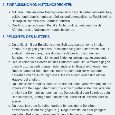
2. EINRÄUMUNG VON NUTZUNGSRECHTEN
Mit dem Erstellen eines Beitrags erteilst du dem Betreiber ein einfaches,
zeitlich und räumlich unbeschränktes und unentgeltliches Recht, deinen
Beitrag im Rahmen des Boards zu nutzen.
Das Nutzungsrecht nach Punkt 2, Unterpunkt a bleibt auch nach
Kündigung des Nutzungsvertrages bestehen.
3. PFLICHTEN DES NUTZERS
Du erklärst mit der Erstellung eines Beitrags, dass er keine Inhalte
enthält, die gegen geltendes Recht oder die guten Sitten verstoßen. Du
erklärst insbesondere, dass du das Recht besitzt, die in deinen
Beiträgen verwendeten Links und Bilder zu setzen bzw. zu verwenden.
Der Betreiber des Boards übt das Hausrecht aus. Bei Verstößen gegen
diese Nutzungsbedingungen oder anderer im Board veröffentlichten
Regeln kann der Betreiber dich nach Abmahnung zeitweise oder
dauerhaft von der Nutzung dieses Boards ausschließen und dir ein
Hausverbot erteilen.
Du nimmst zur Kenntnis, dass der Betreiber keine Verantwortung für die
Inhalte von Beiträgen übernimmt, die er nicht selbst erstellt hat oder die
er nicht zur Kenntnis genommen hat. Du gestattest dem Betreiber, dein
Benutzerkonto, Beiträge und Funktionen jederzeit zu löschen oder zu
sperren.
Du gestattest dem Betreiber darüber hinaus, deine Beiträge
abzuändern, sofern sie gegen o. g. Regeln verstoßen oder geeignet
sind, dem Betreiber oder einem Dritten Schaden zuzufügen.