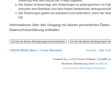
Änderung wird dem Nutzer per E-Mail mitgeteilt.
Der Nutzer ist berechtigt, den Änderungen zu widersprechen. Im Fall
zwischen dem Betreiber und dem Nutzer bestehende Vertragsverhältni
Die Änderungen gelten als anerkannt und verbindlich, wenn der Nu
hat.
Informationen über den Umgang mit deinen persönlichen Daten s
Datenschutzerklärung enthalten.
DPolG-BPolG News
Foren-Übersicht
Kontakt
Alle Coo
Powered by
phpBB
® Forum Software © phpBB Lim
Deutsche Übersetzung durch
phpBB.de
Datenschutz
|
Nutzungsbedingungen