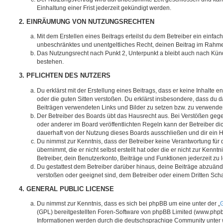
Einhaltung einer Frist jederzeit gekündigt werden.
2. EINRÄUMUNG VON NUTZUNGSRECHTEN
Mit dem Erstellen eines Beitrags erteilst du dem Betreiber ein einfach
unbeschränktes und unentgeltliches Recht, deinen Beitrag im Rahm
Das Nutzungsrecht nach Punkt 2, Unterpunkt a bleibt auch nach Kü
bestehen.
3. PFLICHTEN DES NUTZERS
Du erklärst mit der Erstellung eines Beitrags, dass er keine Inhalte e
oder die guten Sitten verstoßen. Du erklärst insbesondere, dass du da
Beiträgen verwendeten Links und Bilder zu setzen bzw. zu verwende
Der Betreiber des Boards übt das Hausrecht aus. Bei Verstößen g
oder anderer im Board veröffentlichten Regeln kann der Betreiber 
dauerhaft von der Nutzung dieses Boards ausschließen und dir ein H
Du nimmst zur Kenntnis, dass der Betreiber keine Verantwortung für d
übernimmt, die er nicht selbst erstellt hat oder die er nicht zur Ken
Betreiber, dein Benutzerkonto, Beiträge und Funktionen jederzeit zu 
Du gestattest dem Betreiber darüber hinaus, deine Beiträge abzuände
verstoßen oder geeignet sind, dem Betreiber oder einem Dritten Sc
4. GENERAL PUBLIC LICENSE
Du nimmst zur Kenntnis, dass es sich bei phpBB um eine unter der „
G
(GPL) bereitgestellten Foren-Software von phpBB Limited (www.php
Informationen werden durch die deutschsprachige Community unter