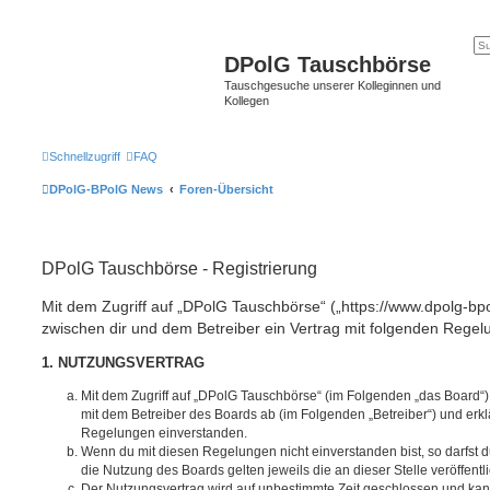
DPolG Tauschbörse
Tauschgesuche unserer Kolleginnen und
Kollegen
Schnellzugriff
FAQ
DPolG-BPolG News
Foren-Übersicht
DPolG Tauschbörse - Registrierung
Mit dem Zugriff auf „DPolG Tauschbörse“ („https://www.dpolg-bp
zwischen dir und dem Betreiber ein Vertrag mit folgenden Rege
1. NUTZUNGSVERTRAG
Mit dem Zugriff auf „DPolG Tauschbörse“ (im Folgenden „das Board“)
mit dem Betreiber des Boards ab (im Folgenden „Betreiber“) und erkl
Regelungen einverstanden.
Wenn du mit diesen Regelungen nicht einverstanden bist, so darfst d
die Nutzung des Boards gelten jeweils die an dieser Stelle veröffent
Der Nutzungsvertrag wird auf unbestimmte Zeit geschlossen und ka