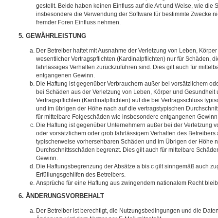
gestellt. Beide haben keinen Einfluss auf die Art und Weise, wie die
insbesondere die Verwendung der Software für bestimmte Zwecke nic
fremder Foren Einfluss nehmen.
5. GEWÄHRLEISTUNG
Der Betreiber haftet mit Ausnahme der Verletzung von Leben, Körpe
wesentlicher Vertragspflichten (Kardinalpflichten) nur für Schäden, di
fahrlässiges Verhalten zurückzuführen sind. Dies gilt auch für mitt
entgangenen Gewinn.
Die Haftung ist gegenüber Verbrauchern außer bei vorsätzlichem ode
bei Schäden aus der Verletzung von Leben, Körper und Gesundheit u
Vertragspflichten (Kardinalpflichten) auf die bei Vertragsschluss t
und im übrigen der Höhe nach auf die vertragstypischen Durchschnit
für mittelbare Folgeschäden wie insbesondere entgangenen Gewinn
Die Haftung ist gegenüber Unternehmern außer bei der Verletzung 
oder vorsätzlichem oder grob fahrlässigem Verhalten des Betreibers 
typischerweise vorhersehbaren Schäden und im Übrigen der Höhe na
Durchschnittsschäden begrenzt. Dies gilt auch für mittelbare Schä
Gewinn.
Die Haftungsbegrenzung der Absätze a bis c gilt sinngemäß auch zug
Erfüllungsgehilfen des Betreibers.
Ansprüche für eine Haftung aus zwingendem nationalem Recht bleib
6. ÄNDERUNGSVORBEHALT
Der Betreiber ist berechtigt, die Nutzungsbedingungen und die Date