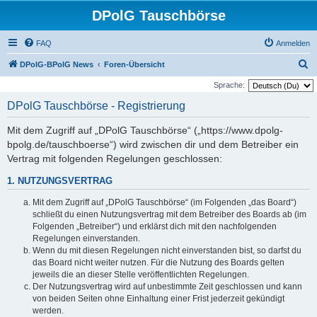
DPolG Tauschbörse
FAQ
Anmelden
S
DPolG-BPolG News
Foren-Übersicht
u
Sprache:
c
DPolG Tauschbörse - Registrierung
h
Mit dem Zugriff auf „DPolG Tauschbörse“ („https://www.dpolg-
e
bpolg.de/tauschboerse“) wird zwischen dir und dem Betreiber ein
Vertrag mit folgenden Regelungen geschlossen:
1. NUTZUNGSVERTRAG
Mit dem Zugriff auf „DPolG Tauschbörse“ (im Folgenden „das Board“)
schließt du einen Nutzungsvertrag mit dem Betreiber des Boards ab (im
Folgenden „Betreiber“) und erklärst dich mit den nachfolgenden
Regelungen einverstanden.
Wenn du mit diesen Regelungen nicht einverstanden bist, so darfst du
das Board nicht weiter nutzen. Für die Nutzung des Boards gelten
jeweils die an dieser Stelle veröffentlichten Regelungen.
Der Nutzungsvertrag wird auf unbestimmte Zeit geschlossen und kann
von beiden Seiten ohne Einhaltung einer Frist jederzeit gekündigt
werden.