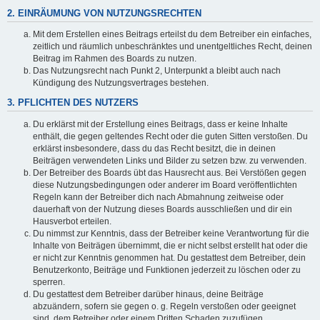
2. EINRÄUMUNG VON NUTZUNGSRECHTEN
Mit dem Erstellen eines Beitrags erteilst du dem Betreiber ein einfaches,
zeitlich und räumlich unbeschränktes und unentgeltliches Recht, deinen
Beitrag im Rahmen des Boards zu nutzen.
Das Nutzungsrecht nach Punkt 2, Unterpunkt a bleibt auch nach
Kündigung des Nutzungsvertrages bestehen.
3. PFLICHTEN DES NUTZERS
Du erklärst mit der Erstellung eines Beitrags, dass er keine Inhalte
enthält, die gegen geltendes Recht oder die guten Sitten verstoßen. Du
erklärst insbesondere, dass du das Recht besitzt, die in deinen
Beiträgen verwendeten Links und Bilder zu setzen bzw. zu verwenden.
Der Betreiber des Boards übt das Hausrecht aus. Bei Verstößen gegen
diese Nutzungsbedingungen oder anderer im Board veröffentlichten
Regeln kann der Betreiber dich nach Abmahnung zeitweise oder
dauerhaft von der Nutzung dieses Boards ausschließen und dir ein
Hausverbot erteilen.
Du nimmst zur Kenntnis, dass der Betreiber keine Verantwortung für die
Inhalte von Beiträgen übernimmt, die er nicht selbst erstellt hat oder die
er nicht zur Kenntnis genommen hat. Du gestattest dem Betreiber, dein
Benutzerkonto, Beiträge und Funktionen jederzeit zu löschen oder zu
sperren.
Du gestattest dem Betreiber darüber hinaus, deine Beiträge
abzuändern, sofern sie gegen o. g. Regeln verstoßen oder geeignet
sind, dem Betreiber oder einem Dritten Schaden zuzufügen.