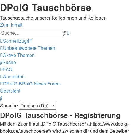
DPolG Tauschbörse
Tauschgesuche unserer Kolleginnen und Kollegen
Zum Inhalt
Erweiterte
Suche
Suche
Schnellzugriff
Unbeantwortete Themen
Aktive Themen
Suche
FAQ
Anmelden
DPolG-BPolG News
Foren-
Übersicht
Suche
Sprache:
DPolG Tauschbörse - Registrierung
Mit dem Zugriff auf „DPolG Tauschbörse“ („https://www.dpolg-
bpolg.de/tauschboerse“) wird zwischen dir und dem Betreiber