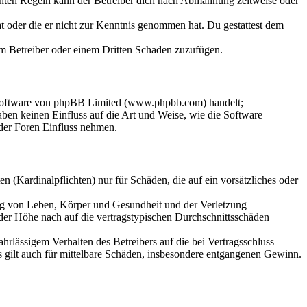
chten Regeln kann der Betreiber dich nach Abmahnung zeitweise oder
hat oder die er nicht zur Kenntnis genommen hat. Du gestattest dem
dem Betreiber oder einem Dritten Schaden zuzufügen.
-Software von phpBB Limited (www.phpbb.com) handelt;
en keinen Einfluss auf die Art und Weise, wie die Software
der Foren Einfluss nehmen.
 (Kardinalpflichten) nur für Schäden, die auf ein vorsätzliches oder
ung von Leben, Körper und Gesundheit und der Verletzung
 der Höhe nach auf die vertragstypischen Durchschnittsschäden
rlässigem Verhalten des Betreibers auf die bei Vertragsschluss
 gilt auch für mittelbare Schäden, insbesondere entgangenen Gewinn.