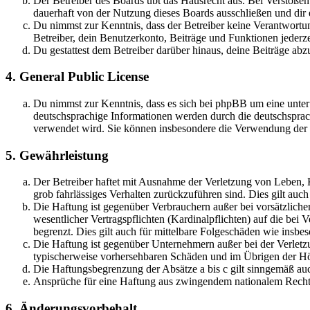
Der Betreiber des Boards übt das Hausrecht aus. Bei Verstöße
dauerhaft von der Nutzung dieses Boards ausschließen und dir e
Du nimmst zur Kenntnis, dass der Betreiber keine Verantwortung 
Betreiber, dein Benutzerkonto, Beiträge und Funktionen jederze
Du gestattest dem Betreiber darüber hinaus, deine Beiträge abz
4. General Public License
Du nimmst zur Kenntnis, dass es sich bei phpBB um eine unter
deutschsprachige Informationen werden durch die deutschsprac
verwendet wird. Sie können insbesondere die Verwendung der S
5. Gewährleistung
Der Betreiber haftet mit Ausnahme der Verletzung von Leben, Kö
grob fahrlässiges Verhalten zurückzuführen sind. Dies gilt au
Die Haftung ist gegenüber Verbrauchern außer bei vorsätzlich
wesentlicher Vertragspflichten (Kardinalpflichten) auf die be
begrenzt. Dies gilt auch für mittelbare Folgeschäden wie ins
Die Haftung ist gegenüber Unternehmern außer bei der Verletzu
typischerweise vorhersehbaren Schäden und im Übrigen der Höh
Die Haftungsbegrenzung der Absätze a bis c gilt sinngemäß auc
Ansprüche für eine Haftung aus zwingendem nationalem Recht 
6. Änderungsvorbehalt