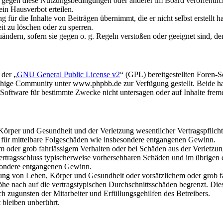
n gegen diese Nutzungsbedingungen oder anderer im Board veröffentli
in Hausverbot erteilen.
für die Inhalte von Beiträgen übernimmt, die er nicht selbst erstellt 
it zu löschen oder zu sperren.
uändern, sofern sie gegen o. g. Regeln verstoßen oder geeignet sind, 
 der „
GNU General Public License v2
“ (GPL) bereitgestellten Foren
hige Community unter www.phpbb.de zur Verfügung gestellt. Beide hab
oftware für bestimmte Zwecke nicht untersagen oder auf Inhalte frem
rper und Gesundheit und der Verletzung wesentlicher Vertragspflichten
ch für mittelbare Folgeschäden wie insbesondere entgangenen Gewinn.
em oder grob fahrlässigem Verhalten oder bei Schäden aus der Verletz
i Vertragsschluss typischerweise vorhersehbaren Schäden und im übrigen
besondere entgangenen Gewinn.
ng von Leben, Körper und Gesundheit oder vorsätzlichem oder grob fah
e nach auf die vertragstypischen Durchschnittsschäden begrenzt. Dies
h zugunsten der Mitarbeiter und Erfüllungsgehilfen des Betreibers.
bleiben unberührt.