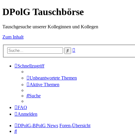
DPolG Tauschbörse
Tauschgesuche unserer Kolleginnen und Kollegen
Zum Inhalt
Erweiterte
Suche
Suche
Schnellzugriff
Unbeantwortete Themen
Aktive Themen
Suche
FAQ
Anmelden
DPolG-BPolG News
Foren-Übersicht
Suche