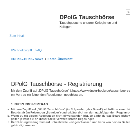
DPolG Tauschbörse
Tauschgesuche unserer Kolleginnen und
Kollegen
Zum Inhalt
Schnellzugriff
FAQ
DPolG-BPolG News
Foren-Übersicht
DPolG Tauschbörse - Registrierung
Mit dem Zugriff auf „DPolG Tauschbörse“ („https://www.dpolg-bpolg.de/tauschboerse
ein Vertrag mit folgenden Regelungen geschlossen:
1. NUTZUNGSVERTRAG
Mit dem Zugriff auf „DPolG Tauschbörse“ (im Folgenden „das Board“) schließt du einen N
Boards ab (im Folgenden „Betreiber“) und erklärst dich mit den nachfolgenden Regelung
Wenn du mit diesen Regelungen nicht einverstanden bist, so darfst du das Board nicht 
gelten jeweils die an dieser Stelle veröffentlichten Regelungen.
Der Nutzungsvertrag wird auf unbestimmte Zeit geschlossen und kann von beiden Seiten 
gekündigt werden.