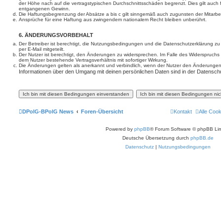
der Höhe nach auf die vertragstypischen Durchschnittsschäden begrenzt. Dies gilt auch
entgangenen Gewinn.
Die Haftungsbegrenzung der Absätze a bis c gilt sinngemäß auch zugunsten der Mitarbeit
Ansprüche für eine Haftung aus zwingendem nationalem Recht bleiben unberührt.
6. ÄNDERUNGSVORBEHALT
Der Betreiber ist berechtigt, die Nutzungsbedingungen und die Datenschutzerklärung z
per E-Mail mitgeteilt.
Der Nutzer ist berechtigt, den Änderungen zu widersprechen. Im Falle des Widerspruchs
dem Nutzer bestehende Vertragsverhältnis mit sofortiger Wirkung.
Die Änderungen gelten als anerkannt und verbindlich, wenn der Nutzer den Änderungen
Informationen über den Umgang mit deinen persönlichen Daten sind in der Datenschu
DPolG-BPolG News
Foren-Übersicht
Kontakt
Alle Coo
Powered by
phpBB
® Forum Software © phpBB Lim
Deutsche Übersetzung durch
phpBB.de
Datenschutz
|
Nutzungsbedingungen