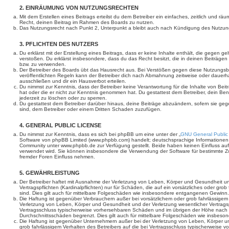
2. EINRÄUMUNG VON NUTZUNGSRECHTEN
Mit dem Erstellen eines Beitrags erteilst du dem Betreiber ein einfaches, zeitlich und r
Recht, deinen Beitrag im Rahmen des Boards zu nutzen.
Das Nutzungsrecht nach Punkt 2, Unterpunkt a bleibt auch nach Kündigung des Nutzun
3. PFLICHTEN DES NUTZERS
Du erklärst mit der Erstellung eines Beitrags, dass er keine Inhalte enthält, die gegen g
verstoßen. Du erklärst insbesondere, dass du das Recht besitzt, die in deinen Beiträge
bzw. zu verwenden.
Der Betreiber des Boards übt das Hausrecht aus. Bei Verstößen gegen diese Nutzungs
veröffentlichten Regeln kann der Betreiber dich nach Abmahnung zeitweise oder dauerh
ausschließen und dir ein Hausverbot erteilen.
Du nimmst zur Kenntnis, dass der Betreiber keine Verantwortung für die Inhalte von Beiträ
hat oder die er nicht zur Kenntnis genommen hat. Du gestattest dem Betreiber, dein Be
jederzeit zu löschen oder zu sperren.
Du gestattest dem Betreiber darüber hinaus, deine Beiträge abzuändern, sofern sie geg
sind, dem Betreiber oder einem Dritten Schaden zuzufügen.
4. GENERAL PUBLIC LICENSE
Du nimmst zur Kenntnis, dass es sich bei phpBB um eine unter der „
GNU General Public
Software von phpBB Limited (www.phpbb.com) handelt; deutschsprachige Informationen
Community unter www.phpbb.de zur Verfügung gestellt. Beide haben keinen Einfluss auf 
verwendet wird. Sie können insbesondere die Verwendung der Software für bestimmte Zw
fremder Foren Einfluss nehmen.
5. GEWÄHRLEISTUNG
Der Betreiber haftet mit Ausnahme der Verletzung von Leben, Körper und Gesundheit un
Vertragspflichten (Kardinalpflichten) nur für Schäden, die auf ein vorsätzliches oder gro
sind. Dies gilt auch für mittelbare Folgeschäden wie insbesondere entgangenen Gewinn.
Die Haftung ist gegenüber Verbrauchern außer bei vorsätzlichem oder grob fahrlässige
Verletzung von Leben, Körper und Gesundheit und der Verletzung wesentlicher Vertragspfl
Vertragsschluss typischerweise vorhersehbaren Schäden und im übrigen der Höhe nach a
Durchschnittsschäden begrenzt. Dies gilt auch für mittelbare Folgeschäden wie insbe
Die Haftung ist gegenüber Unternehmern außer bei der Verletzung von Leben, Körper u
grob fahrlässigem Verhalten des Betreibers auf die bei Vertragsschluss typischerweise