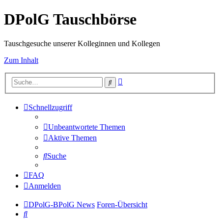
DPolG Tauschbörse
Tauschgesuche unserer Kolleginnen und Kollegen
Zum Inhalt
Erweiterte
Suche
Suche
Schnellzugriff
Unbeantwortete Themen
Aktive Themen
Suche
FAQ
Anmelden
DPolG-BPolG News
Foren-Übersicht
Suche