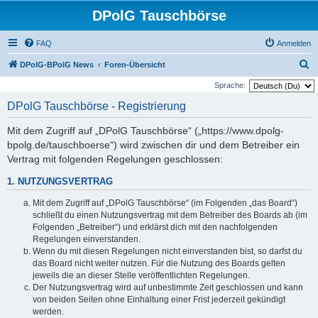
DPolG Tauschbörse
FAQ
Anmelden
S
DPolG-BPolG News
Foren-Übersicht
u
Sprache:
c
DPolG Tauschbörse - Registrierung
h
Mit dem Zugriff auf „DPolG Tauschbörse“ („https://www.dpolg-
e
bpolg.de/tauschboerse“) wird zwischen dir und dem Betreiber ein
Vertrag mit folgenden Regelungen geschlossen:
1. NUTZUNGSVERTRAG
Mit dem Zugriff auf „DPolG Tauschbörse“ (im Folgenden „das Board“)
schließt du einen Nutzungsvertrag mit dem Betreiber des Boards ab (im
Folgenden „Betreiber“) und erklärst dich mit den nachfolgenden
Regelungen einverstanden.
Wenn du mit diesen Regelungen nicht einverstanden bist, so darfst du
das Board nicht weiter nutzen. Für die Nutzung des Boards gelten
jeweils die an dieser Stelle veröffentlichten Regelungen.
Der Nutzungsvertrag wird auf unbestimmte Zeit geschlossen und kann
von beiden Seiten ohne Einhaltung einer Frist jederzeit gekündigt
werden.