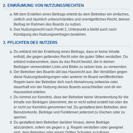
2. EINRÄUMUNG VON NUTZUNGSRECHTEN
Mit dem Erstellen eines Beitrags erteilst du dem Betreiber ein einfaches,
zeitlich und räumlich unbeschränktes und unentgeltliches Recht, deinen
Beitrag im Rahmen des Boards zu nutzen.
Das Nutzungsrecht nach Punkt 2, Unterpunkt a bleibt auch nach
Kündigung des Nutzungsvertrages bestehen.
3. PFLICHTEN DES NUTZERS
Du erklärst mit der Erstellung eines Beitrags, dass er keine Inhalte
enthält, die gegen geltendes Recht oder die guten Sitten verstoßen. Du
erklärst insbesondere, dass du das Recht besitzt, die in deinen
Beiträgen verwendeten Links und Bilder zu setzen bzw. zu verwenden.
Der Betreiber des Boards übt das Hausrecht aus. Bei Verstößen gegen
diese Nutzungsbedingungen oder anderer im Board veröffentlichten
Regeln kann der Betreiber dich nach Abmahnung zeitweise oder
dauerhaft von der Nutzung dieses Boards ausschließen und dir ein
Hausverbot erteilen.
Du nimmst zur Kenntnis, dass der Betreiber keine Verantwortung für die
Inhalte von Beiträgen übernimmt, die er nicht selbst erstellt hat oder die
er nicht zur Kenntnis genommen hat. Du gestattest dem Betreiber, dein
Benutzerkonto, Beiträge und Funktionen jederzeit zu löschen oder zu
sperren.
Du gestattest dem Betreiber darüber hinaus, deine Beiträge
abzuändern, sofern sie gegen o. g. Regeln verstoßen oder geeignet
sind, dem Betreiber oder einem Dritten Schaden zuzufügen.