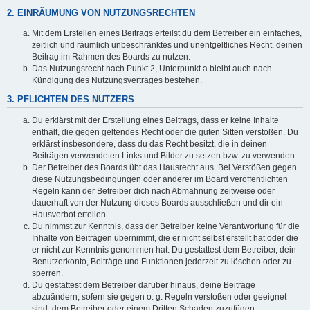
2. EINRÄUMUNG VON NUTZUNGSRECHTEN
Mit dem Erstellen eines Beitrags erteilst du dem Betreiber ein einfaches,
zeitlich und räumlich unbeschränktes und unentgeltliches Recht, deinen
Beitrag im Rahmen des Boards zu nutzen.
Das Nutzungsrecht nach Punkt 2, Unterpunkt a bleibt auch nach
Kündigung des Nutzungsvertrages bestehen.
3. PFLICHTEN DES NUTZERS
Du erklärst mit der Erstellung eines Beitrags, dass er keine Inhalte
enthält, die gegen geltendes Recht oder die guten Sitten verstoßen. Du
erklärst insbesondere, dass du das Recht besitzt, die in deinen
Beiträgen verwendeten Links und Bilder zu setzen bzw. zu verwenden.
Der Betreiber des Boards übt das Hausrecht aus. Bei Verstößen gegen
diese Nutzungsbedingungen oder anderer im Board veröffentlichten
Regeln kann der Betreiber dich nach Abmahnung zeitweise oder
dauerhaft von der Nutzung dieses Boards ausschließen und dir ein
Hausverbot erteilen.
Du nimmst zur Kenntnis, dass der Betreiber keine Verantwortung für die
Inhalte von Beiträgen übernimmt, die er nicht selbst erstellt hat oder die
er nicht zur Kenntnis genommen hat. Du gestattest dem Betreiber, dein
Benutzerkonto, Beiträge und Funktionen jederzeit zu löschen oder zu
sperren.
Du gestattest dem Betreiber darüber hinaus, deine Beiträge
abzuändern, sofern sie gegen o. g. Regeln verstoßen oder geeignet
sind, dem Betreiber oder einem Dritten Schaden zuzufügen.