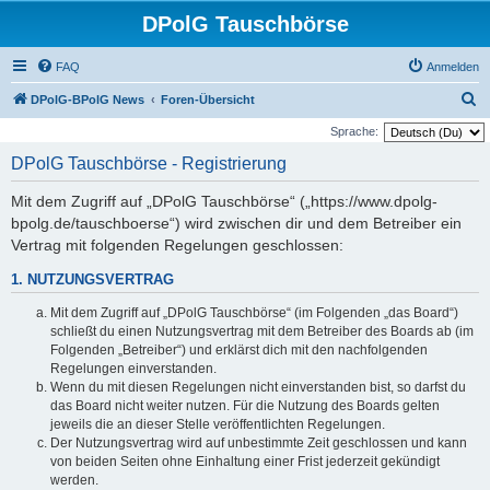
DPolG Tauschbörse
FAQ
Anmelden
S
DPolG-BPolG News
Foren-Übersicht
u
Sprache:
c
DPolG Tauschbörse - Registrierung
h
Mit dem Zugriff auf „DPolG Tauschbörse“ („https://www.dpolg-
e
bpolg.de/tauschboerse“) wird zwischen dir und dem Betreiber ein
Vertrag mit folgenden Regelungen geschlossen:
1. NUTZUNGSVERTRAG
Mit dem Zugriff auf „DPolG Tauschbörse“ (im Folgenden „das Board“)
schließt du einen Nutzungsvertrag mit dem Betreiber des Boards ab (im
Folgenden „Betreiber“) und erklärst dich mit den nachfolgenden
Regelungen einverstanden.
Wenn du mit diesen Regelungen nicht einverstanden bist, so darfst du
das Board nicht weiter nutzen. Für die Nutzung des Boards gelten
jeweils die an dieser Stelle veröffentlichten Regelungen.
Der Nutzungsvertrag wird auf unbestimmte Zeit geschlossen und kann
von beiden Seiten ohne Einhaltung einer Frist jederzeit gekündigt
werden.