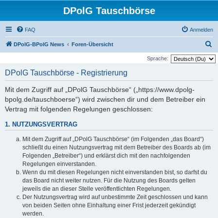
DPolG Tauschbörse
FAQ
Anmelden
S
DPolG-BPolG News
Foren-Übersicht
u
Sprache:
c
DPolG Tauschbörse - Registrierung
h
Mit dem Zugriff auf „DPolG Tauschbörse“ („https://www.dpolg-
e
bpolg.de/tauschboerse“) wird zwischen dir und dem Betreiber ein
Vertrag mit folgenden Regelungen geschlossen:
1. NUTZUNGSVERTRAG
Mit dem Zugriff auf „DPolG Tauschbörse“ (im Folgenden „das Board“)
schließt du einen Nutzungsvertrag mit dem Betreiber des Boards ab (im
Folgenden „Betreiber“) und erklärst dich mit den nachfolgenden
Regelungen einverstanden.
Wenn du mit diesen Regelungen nicht einverstanden bist, so darfst du
das Board nicht weiter nutzen. Für die Nutzung des Boards gelten
jeweils die an dieser Stelle veröffentlichten Regelungen.
Der Nutzungsvertrag wird auf unbestimmte Zeit geschlossen und kann
von beiden Seiten ohne Einhaltung einer Frist jederzeit gekündigt
werden.