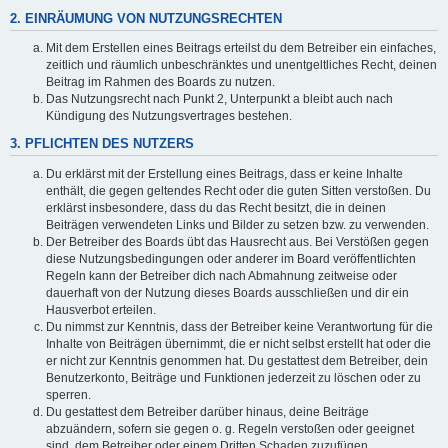
2. EINRÄUMUNG VON NUTZUNGSRECHTEN
Mit dem Erstellen eines Beitrags erteilst du dem Betreiber ein einfaches,
zeitlich und räumlich unbeschränktes und unentgeltliches Recht, deinen
Beitrag im Rahmen des Boards zu nutzen.
Das Nutzungsrecht nach Punkt 2, Unterpunkt a bleibt auch nach
Kündigung des Nutzungsvertrages bestehen.
3. PFLICHTEN DES NUTZERS
Du erklärst mit der Erstellung eines Beitrags, dass er keine Inhalte
enthält, die gegen geltendes Recht oder die guten Sitten verstoßen. Du
erklärst insbesondere, dass du das Recht besitzt, die in deinen
Beiträgen verwendeten Links und Bilder zu setzen bzw. zu verwenden.
Der Betreiber des Boards übt das Hausrecht aus. Bei Verstößen gegen
diese Nutzungsbedingungen oder anderer im Board veröffentlichten
Regeln kann der Betreiber dich nach Abmahnung zeitweise oder
dauerhaft von der Nutzung dieses Boards ausschließen und dir ein
Hausverbot erteilen.
Du nimmst zur Kenntnis, dass der Betreiber keine Verantwortung für die
Inhalte von Beiträgen übernimmt, die er nicht selbst erstellt hat oder die
er nicht zur Kenntnis genommen hat. Du gestattest dem Betreiber, dein
Benutzerkonto, Beiträge und Funktionen jederzeit zu löschen oder zu
sperren.
Du gestattest dem Betreiber darüber hinaus, deine Beiträge
abzuändern, sofern sie gegen o. g. Regeln verstoßen oder geeignet
sind, dem Betreiber oder einem Dritten Schaden zuzufügen.