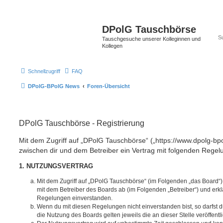
DPolG Tauschbörse
Tauschgesuche unserer Kolleginnen und
Kollegen
Schnellzugriff
FAQ
DPolG-BPolG News
Foren-Übersicht
DPolG Tauschbörse - Registrierung
Mit dem Zugriff auf „DPolG Tauschbörse“ („https://www.dpolg-bp
zwischen dir und dem Betreiber ein Vertrag mit folgenden Rege
1. NUTZUNGSVERTRAG
Mit dem Zugriff auf „DPolG Tauschbörse“ (im Folgenden „das Board“)
mit dem Betreiber des Boards ab (im Folgenden „Betreiber“) und erkl
Regelungen einverstanden.
Wenn du mit diesen Regelungen nicht einverstanden bist, so darfst d
die Nutzung des Boards gelten jeweils die an dieser Stelle veröffent