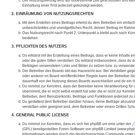
Der Nutzungsvertrag wird auf unbestimmte Zeit geschlossen und ka
Einhaltung einer Frist jederzeit gekündigt werden.
2. EINRÄUMUNG VON NUTZUNGSRECHTEN
Mit dem Erstellen eines Beitrags erteilst du dem Betreiber ein einfach
unbeschränktes und unentgeltliches Recht, deinen Beitrag im Rahm
Das Nutzungsrecht nach Punkt 2, Unterpunkt a bleibt auch nach Kü
bestehen.
3. PFLICHTEN DES NUTZERS
Du erklärst mit der Erstellung eines Beitrags, dass er keine Inhalte e
oder die guten Sitten verstoßen. Du erklärst insbesondere, dass du da
Beiträgen verwendeten Links und Bilder zu setzen bzw. zu verwende
Der Betreiber des Boards übt das Hausrecht aus. Bei Verstößen g
oder anderer im Board veröffentlichten Regeln kann der Betreiber 
dauerhaft von der Nutzung dieses Boards ausschließen und dir ein H
Du nimmst zur Kenntnis, dass der Betreiber keine Verantwortung für d
übernimmt, die er nicht selbst erstellt hat oder die er nicht zur Ken
Betreiber, dein Benutzerkonto, Beiträge und Funktionen jederzeit zu 
Du gestattest dem Betreiber darüber hinaus, deine Beiträge abzuände
verstoßen oder geeignet sind, dem Betreiber oder einem Dritten Sc
4. GENERAL PUBLIC LICENSE
Du nimmst zur Kenntnis, dass es sich bei phpBB um eine unter der „
G
(GPL) bereitgestellten Foren-Software von phpBB Limited (www.php
Informationen werden durch die deutschsprachige Community unter