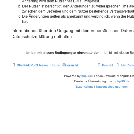
Änderung wird dem Nutzer per E-Mail mitgeteilt.
Der Nutzer ist berechtigt, den Änderungen zu widersprechen. Im Fall
zwischen dem Betreiber und dem Nutzer bestehende Vertragsverhältni
Die Änderungen gelten als anerkannt und verbindlich, wenn der Nu
hat.
Informationen über den Umgang mit deinen persönlichen Daten s
Datenschutzerklärung enthalten.
DPolG-BPolG News
Foren-Übersicht
Kontakt
Alle Coo
Powered by
phpBB
® Forum Software © phpBB Lim
Deutsche Übersetzung durch
phpBB.de
Datenschutz
|
Nutzungsbedingungen