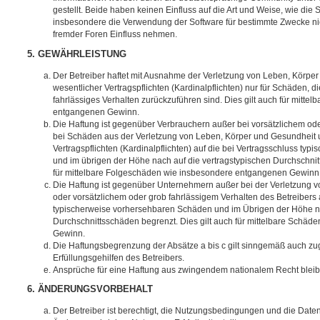
gestellt. Beide haben keinen Einfluss auf die Art und Weise, wie die
insbesondere die Verwendung der Software für bestimmte Zwecke nic
fremder Foren Einfluss nehmen.
5. GEWÄHRLEISTUNG
Der Betreiber haftet mit Ausnahme der Verletzung von Leben, Körpe
wesentlicher Vertragspflichten (Kardinalpflichten) nur für Schäden, di
fahrlässiges Verhalten zurückzuführen sind. Dies gilt auch für mitt
entgangenen Gewinn.
Die Haftung ist gegenüber Verbrauchern außer bei vorsätzlichem ode
bei Schäden aus der Verletzung von Leben, Körper und Gesundheit u
Vertragspflichten (Kardinalpflichten) auf die bei Vertragsschluss t
und im übrigen der Höhe nach auf die vertragstypischen Durchschnit
für mittelbare Folgeschäden wie insbesondere entgangenen Gewinn
Die Haftung ist gegenüber Unternehmern außer bei der Verletzung 
oder vorsätzlichem oder grob fahrlässigem Verhalten des Betreibers 
typischerweise vorhersehbaren Schäden und im Übrigen der Höhe na
Durchschnittsschäden begrenzt. Dies gilt auch für mittelbare Schä
Gewinn.
Die Haftungsbegrenzung der Absätze a bis c gilt sinngemäß auch zug
Erfüllungsgehilfen des Betreibers.
Ansprüche für eine Haftung aus zwingendem nationalem Recht bleib
6. ÄNDERUNGSVORBEHALT
Der Betreiber ist berechtigt, die Nutzungsbedingungen und die Date