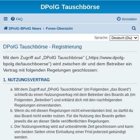
DPolG Tauschbörse
FAQ
Anmelden
S
DPolG-BPolG News
Foren-Übersicht
u
Sprache:
c
DPolG Tauschbörse - Registrierung
h
Mit dem Zugriff auf „DPolG Tauschbörse“ („https://www.dpolg-
e
bpolg.de/tauschboerse“) wird zwischen dir und dem Betreiber ein
Vertrag mit folgenden Regelungen geschlossen:
1. NUTZUNGSVERTRAG
Mit dem Zugriff auf „DPolG Tauschbörse“ (im Folgenden „das Board“)
schließt du einen Nutzungsvertrag mit dem Betreiber des Boards ab (im
Folgenden „Betreiber“) und erklärst dich mit den nachfolgenden
Regelungen einverstanden.
Wenn du mit diesen Regelungen nicht einverstanden bist, so darfst du
das Board nicht weiter nutzen. Für die Nutzung des Boards gelten
jeweils die an dieser Stelle veröffentlichten Regelungen.
Der Nutzungsvertrag wird auf unbestimmte Zeit geschlossen und kann
von beiden Seiten ohne Einhaltung einer Frist jederzeit gekündigt
werden.