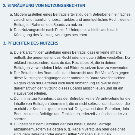
2. EINRÄUMUNG VON NUTZUNGSRECHTEN
Mit dem Erstellen eines Beitrags erteilst du dem Betreiber ein einfaches,
zeitlich und räumlich unbeschränktes und unentgeltliches Recht, deinen
Beitrag im Rahmen des Boards zu nutzen.
Das Nutzungsrecht nach Punkt 2, Unterpunkt a bleibt auch nach
Kündigung des Nutzungsvertrages bestehen.
3. PFLICHTEN DES NUTZERS
Du erklärst mit der Erstellung eines Beitrags, dass er keine Inhalte
enthält, die gegen geltendes Recht oder die guten Sitten verstoßen. Du
erklärst insbesondere, dass du das Recht besitzt, die in deinen
Beiträgen verwendeten Links und Bilder zu setzen bzw. zu verwenden.
Der Betreiber des Boards übt das Hausrecht aus. Bei Verstößen gegen
diese Nutzungsbedingungen oder anderer im Board veröffentlichten
Regeln kann der Betreiber dich nach Abmahnung zeitweise oder
dauerhaft von der Nutzung dieses Boards ausschließen und dir ein
Hausverbot erteilen.
Du nimmst zur Kenntnis, dass der Betreiber keine Verantwortung für die
Inhalte von Beiträgen übernimmt, die er nicht selbst erstellt hat oder die
er nicht zur Kenntnis genommen hat. Du gestattest dem Betreiber, dein
Benutzerkonto, Beiträge und Funktionen jederzeit zu löschen oder zu
sperren.
Du gestattest dem Betreiber darüber hinaus, deine Beiträge
abzuändern, sofern sie gegen o. g. Regeln verstoßen oder geeignet
sind, dem Betreiber oder einem Dritten Schaden zuzufügen.