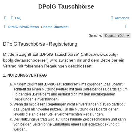
DPolG Tauschbörse
FAQ
Anmelden
S
DPolG-BPolG News
Foren-Übersicht
u
Sprache:
c
DPolG Tauschbörse - Registrierung
h
Mit dem Zugriff auf „DPolG Tauschbörse“ („https://www.dpolg-
e
bpolg.de/tauschboerse“) wird zwischen dir und dem Betreiber ein
Vertrag mit folgenden Regelungen geschlossen:
1. NUTZUNGSVERTRAG
Mit dem Zugriff auf „DPolG Tauschbörse“ (im Folgenden „das Board“)
schließt du einen Nutzungsvertrag mit dem Betreiber des Boards ab (im
Folgenden „Betreiber“) und erklärst dich mit den nachfolgenden
Regelungen einverstanden.
Wenn du mit diesen Regelungen nicht einverstanden bist, so darfst du
das Board nicht weiter nutzen. Für die Nutzung des Boards gelten
jeweils die an dieser Stelle veröffentlichten Regelungen.
Der Nutzungsvertrag wird auf unbestimmte Zeit geschlossen und kann
von beiden Seiten ohne Einhaltung einer Frist jederzeit gekündigt
werden.