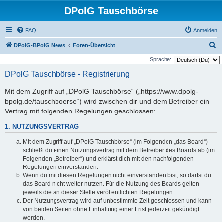
DPolG Tauschbörse
FAQ
Anmelden
S
DPolG-BPolG News
Foren-Übersicht
u
Sprache:
c
DPolG Tauschbörse - Registrierung
h
Mit dem Zugriff auf „DPolG Tauschbörse“ („https://www.dpolg-
e
bpolg.de/tauschboerse“) wird zwischen dir und dem Betreiber ein
Vertrag mit folgenden Regelungen geschlossen:
1. NUTZUNGSVERTRAG
Mit dem Zugriff auf „DPolG Tauschbörse“ (im Folgenden „das Board“)
schließt du einen Nutzungsvertrag mit dem Betreiber des Boards ab (im
Folgenden „Betreiber“) und erklärst dich mit den nachfolgenden
Regelungen einverstanden.
Wenn du mit diesen Regelungen nicht einverstanden bist, so darfst du
das Board nicht weiter nutzen. Für die Nutzung des Boards gelten
jeweils die an dieser Stelle veröffentlichten Regelungen.
Der Nutzungsvertrag wird auf unbestimmte Zeit geschlossen und kann
von beiden Seiten ohne Einhaltung einer Frist jederzeit gekündigt
werden.