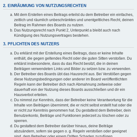
2. EINRÄUMUNG VON NUTZUNGSRECHTEN
Mit dem Erstellen eines Beitrags erteilst du dem Betreiber ein einfaches,
zeitlich und räumlich unbeschränktes und unentgeltliches Recht, deinen
Beitrag im Rahmen des Boards zu nutzen.
Das Nutzungsrecht nach Punkt 2, Unterpunkt a bleibt auch nach
Kündigung des Nutzungsvertrages bestehen.
3. PFLICHTEN DES NUTZERS
Du erklärst mit der Erstellung eines Beitrags, dass er keine Inhalte
enthält, die gegen geltendes Recht oder die guten Sitten verstoßen. Du
erklärst insbesondere, dass du das Recht besitzt, die in deinen
Beiträgen verwendeten Links und Bilder zu setzen bzw. zu verwenden.
Der Betreiber des Boards übt das Hausrecht aus. Bei Verstößen gegen
diese Nutzungsbedingungen oder anderer im Board veröffentlichten
Regeln kann der Betreiber dich nach Abmahnung zeitweise oder
dauerhaft von der Nutzung dieses Boards ausschließen und dir ein
Hausverbot erteilen.
Du nimmst zur Kenntnis, dass der Betreiber keine Verantwortung für die
Inhalte von Beiträgen übernimmt, die er nicht selbst erstellt hat oder die
er nicht zur Kenntnis genommen hat. Du gestattest dem Betreiber, dein
Benutzerkonto, Beiträge und Funktionen jederzeit zu löschen oder zu
sperren.
Du gestattest dem Betreiber darüber hinaus, deine Beiträge
abzuändern, sofern sie gegen o. g. Regeln verstoßen oder geeignet
sind, dem Betreiber oder einem Dritten Schaden zuzufügen.