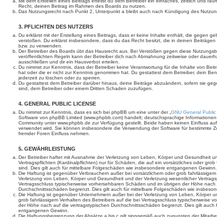
Mit dem Erstellen eines Beitrags erteilst du dem Betreiber ein einfaches, zeitlich und r
Recht, deinen Beitrag im Rahmen des Boards zu nutzen.
Das Nutzungsrecht nach Punkt 2, Unterpunkt a bleibt auch nach Kündigung des Nutzun
3. PFLICHTEN DES NUTZERS
Du erklärst mit der Erstellung eines Beitrags, dass er keine Inhalte enthält, die gegen g
verstoßen. Du erklärst insbesondere, dass du das Recht besitzt, die in deinen Beiträge
bzw. zu verwenden.
Der Betreiber des Boards übt das Hausrecht aus. Bei Verstößen gegen diese Nutzungs
veröffentlichten Regeln kann der Betreiber dich nach Abmahnung zeitweise oder dauerh
ausschließen und dir ein Hausverbot erteilen.
Du nimmst zur Kenntnis, dass der Betreiber keine Verantwortung für die Inhalte von Beiträ
hat oder die er nicht zur Kenntnis genommen hat. Du gestattest dem Betreiber, dein Be
jederzeit zu löschen oder zu sperren.
Du gestattest dem Betreiber darüber hinaus, deine Beiträge abzuändern, sofern sie geg
sind, dem Betreiber oder einem Dritten Schaden zuzufügen.
4. GENERAL PUBLIC LICENSE
Du nimmst zur Kenntnis, dass es sich bei phpBB um eine unter der „
GNU General Public
Software von phpBB Limited (www.phpbb.com) handelt; deutschsprachige Informationen
Community unter www.phpbb.de zur Verfügung gestellt. Beide haben keinen Einfluss auf 
verwendet wird. Sie können insbesondere die Verwendung der Software für bestimmte Zw
fremder Foren Einfluss nehmen.
5. GEWÄHRLEISTUNG
Der Betreiber haftet mit Ausnahme der Verletzung von Leben, Körper und Gesundheit un
Vertragspflichten (Kardinalpflichten) nur für Schäden, die auf ein vorsätzliches oder gro
sind. Dies gilt auch für mittelbare Folgeschäden wie insbesondere entgangenen Gewinn.
Die Haftung ist gegenüber Verbrauchern außer bei vorsätzlichem oder grob fahrlässige
Verletzung von Leben, Körper und Gesundheit und der Verletzung wesentlicher Vertragspfl
Vertragsschluss typischerweise vorhersehbaren Schäden und im übrigen der Höhe nach a
Durchschnittsschäden begrenzt. Dies gilt auch für mittelbare Folgeschäden wie insbe
Die Haftung ist gegenüber Unternehmern außer bei der Verletzung von Leben, Körper u
grob fahrlässigem Verhalten des Betreibers auf die bei Vertragsschluss typischerweise
der Höhe nach auf die vertragstypischen Durchschnittsschäden begrenzt. Dies gilt auch
entgangenen Gewinn.
Die Haftungsbegrenzung der Absätze a bis c gilt sinngemäß auch zugunsten der Mitarbeit