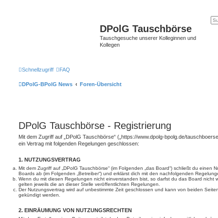
DPolG Tauschbörse
Tauschgesuche unserer Kolleginnen und
Kollegen
Schnellzugriff
FAQ
DPolG-BPolG News
Foren-Übersicht
DPolG Tauschbörse - Registrierung
Mit dem Zugriff auf „DPolG Tauschbörse“ („https://www.dpolg-bpolg.de/tauschboerse
ein Vertrag mit folgenden Regelungen geschlossen:
1. NUTZUNGSVERTRAG
Mit dem Zugriff auf „DPolG Tauschbörse“ (im Folgenden „das Board“) schließt du einen N
Boards ab (im Folgenden „Betreiber“) und erklärst dich mit den nachfolgenden Regelung
Wenn du mit diesen Regelungen nicht einverstanden bist, so darfst du das Board nicht 
gelten jeweils die an dieser Stelle veröffentlichten Regelungen.
Der Nutzungsvertrag wird auf unbestimmte Zeit geschlossen und kann von beiden Seiten 
gekündigt werden.
2. EINRÄUMUNG VON NUTZUNGSRECHTEN