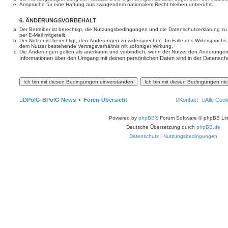
Ansprüche für eine Haftung aus zwingendem nationalem Recht bleiben unberührt.
6. ÄNDERUNGSVORBEHALT
Der Betreiber ist berechtigt, die Nutzungsbedingungen und die Datenschutzerklärung z
per E-Mail mitgeteilt.
Der Nutzer ist berechtigt, den Änderungen zu widersprechen. Im Falle des Widerspruchs
dem Nutzer bestehende Vertragsverhältnis mit sofortiger Wirkung.
Die Änderungen gelten als anerkannt und verbindlich, wenn der Nutzer den Änderungen
Informationen über den Umgang mit deinen persönlichen Daten sind in der Datenschu
DPolG-BPolG News
Foren-Übersicht
Kontakt
Alle Coo
Powered by
phpBB
® Forum Software © phpBB Lim
Deutsche Übersetzung durch
phpBB.de
Datenschutz
|
Nutzungsbedingungen