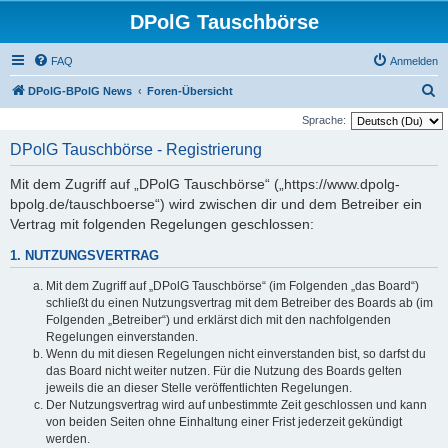
DPolG Tauschbörse
FAQ
Anmelden
S
DPolG-BPolG News
Foren-Übersicht
u
Sprache:
c
DPolG Tauschbörse - Registrierung
h
Mit dem Zugriff auf „DPolG Tauschbörse“ („https://www.dpolg-
e
bpolg.de/tauschboerse“) wird zwischen dir und dem Betreiber ein
Vertrag mit folgenden Regelungen geschlossen:
1. NUTZUNGSVERTRAG
Mit dem Zugriff auf „DPolG Tauschbörse“ (im Folgenden „das Board“)
schließt du einen Nutzungsvertrag mit dem Betreiber des Boards ab (im
Folgenden „Betreiber“) und erklärst dich mit den nachfolgenden
Regelungen einverstanden.
Wenn du mit diesen Regelungen nicht einverstanden bist, so darfst du
das Board nicht weiter nutzen. Für die Nutzung des Boards gelten
jeweils die an dieser Stelle veröffentlichten Regelungen.
Der Nutzungsvertrag wird auf unbestimmte Zeit geschlossen und kann
von beiden Seiten ohne Einhaltung einer Frist jederzeit gekündigt
werden.