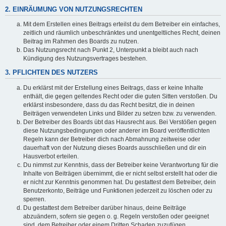
2. EINRÄUMUNG VON NUTZUNGSRECHTEN
Mit dem Erstellen eines Beitrags erteilst du dem Betreiber ein einfaches,
zeitlich und räumlich unbeschränktes und unentgeltliches Recht, deinen
Beitrag im Rahmen des Boards zu nutzen.
Das Nutzungsrecht nach Punkt 2, Unterpunkt a bleibt auch nach
Kündigung des Nutzungsvertrages bestehen.
3. PFLICHTEN DES NUTZERS
Du erklärst mit der Erstellung eines Beitrags, dass er keine Inhalte
enthält, die gegen geltendes Recht oder die guten Sitten verstoßen. Du
erklärst insbesondere, dass du das Recht besitzt, die in deinen
Beiträgen verwendeten Links und Bilder zu setzen bzw. zu verwenden.
Der Betreiber des Boards übt das Hausrecht aus. Bei Verstößen gegen
diese Nutzungsbedingungen oder anderer im Board veröffentlichten
Regeln kann der Betreiber dich nach Abmahnung zeitweise oder
dauerhaft von der Nutzung dieses Boards ausschließen und dir ein
Hausverbot erteilen.
Du nimmst zur Kenntnis, dass der Betreiber keine Verantwortung für die
Inhalte von Beiträgen übernimmt, die er nicht selbst erstellt hat oder die
er nicht zur Kenntnis genommen hat. Du gestattest dem Betreiber, dein
Benutzerkonto, Beiträge und Funktionen jederzeit zu löschen oder zu
sperren.
Du gestattest dem Betreiber darüber hinaus, deine Beiträge
abzuändern, sofern sie gegen o. g. Regeln verstoßen oder geeignet
sind, dem Betreiber oder einem Dritten Schaden zuzufügen.