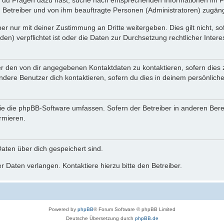
n du Fragen dazu hast, suche nach entsprechenden Informationen im Fo
n Betreiber und von ihm beauftragte Personen (Administratoren) zugäng
r nur mit deiner Zustimmung an Dritte weitergeben. Dies gilt nicht, s
n) verpflichtet ist oder die Daten zur Durchsetzung rechtlicher Interes
er den von dir angegebenen Kontaktdaten zu kontaktieren, sofern dies 
andere Benutzer dich kontaktieren, sofern du dies in deinem persönliche
, die die phpBB-Software umfassen. Sofern der Betreiber in anderen Be
ormieren.
 Daten über dich gespeichert sind.
 Daten verlangen. Kontaktiere hierzu bitte den Betreiber.
Powered by
phpBB
® Forum Software © phpBB Limited
Deutsche Übersetzung durch
phpBB.de