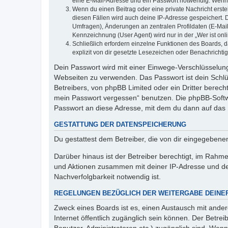
eine E-Mail-Adresse und ein Passwort notwendig. Wenn du
Wenn du einen Beitrag oder eine private Nachricht erste
diesen Fällen wird auch deine IP-Adresse gespeichert. 
Umfragen), Änderungen an zentralen Profildaten (E-Mai
Kennzeichnung (User Agent) wird nur in der „Wer ist onl
Schließlich erfordern einzelne Funktionen des Boards,
explizit von dir gesetzte Lesezeichen oder Benachrichti
Dein Passwort wird mit einer Einwege-Verschlüsselung 
Webseiten zu verwenden. Das Passwort ist dein Schlü
Betreibers, von phpBB Limited oder ein Dritter berec
mein Passwort vergessen“ benutzen. Die phpBB-Softw
Passwort an diese Adresse, mit dem du dann auf das 
GESTATTUNG DER DATENSPEICHERUNG
Du gestattest dem Betreiber, die von dir eingegeben
Darüber hinaus ist der Betreiber berechtigt, im Rahm
und Aktionen zusammen mit deiner IP-Adresse und de
Nachverfolgbarkeit notwendig ist.
REGELUNGEN BEZÜGLICH DER WEITERGABE DEINE
Zweck eines Boards ist es, einen Austausch mit andere
Internet öffentlich zugänglich sein können. Der Betrei