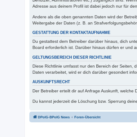
Benutzer, Administratoren etc.) zugänglich sind. Wen
Adresse aus deinem Profil ist dabei jedoch nur für de
Andere als die oben genannten Daten wird der Betreibe
Weitergabe der Daten (z. B. an Strafverfolgungsbehörde
GESTATTUNG DER KONTAKTAUFNAHME
Du gestattest dem Betreiber darüber hinaus, dich unt
Board erforderlich ist. Darüber hinaus dürfen er und 
GELTUNGSBEREICH DIESER RICHTLINIE
Diese Richtlinie umfasst nur den Bereich der Seiten
Daten verarbeitet, wird er dich darüber gesondert inf
AUSKUNFTSRECHT
Der Betreiber erteilt dir auf Anfrage Auskunft, welche
Du kannst jederzeit die Löschung bzw. Sperrung deiner
DPolG-BPolG News
Foren-Übersicht