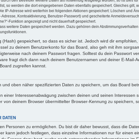
rch den Betreiber weitere Daten als notwendig festgelegt wurden, so ist dies für 
llst, so werden die dort eingegebenen Daten ebenfalls gespeichert. Gleiches gilt, 
Die IP-Adresse wird weiterhin bei folgenden Aktionen gespeichert: Löschen und Än
l-Adresse, Kontoaktivierung, Benutzer-Passwort) und gescheiterte Anmeldeversuch
ine?“-Funktion angezeigt und nicht dauerhaft gespeichert.
 dass weitere Daten gespeichert werden. Dazu gehören dein Abstimmungsverhalten
gungsfunktionen.
(Hash) gespeichert, so dass es sicher ist. Jedoch wird dir empfohlen, 
ssel zu deinem Benutzerkonto für das Board, also geh mit ihm sorgsam
htigterweise nach deinem Passwort fragen. Solltest du dein Passwort v
are fragt dich dann nach deinem Benutzernamen und deiner E-Mail-Ad
Board zugreifen kannst.
en und oben näher spezifizierten Daten zu speichern, um das Board bet
en einer Interessenabwägung zwischen deinen und seinen Interessen sow
r von deinem Browser übermittelter Browser-Kennung zu speichern, so
R DATEN
n Personen zu ermöglichen. Du bist dir daher bewusst, dass die Daten d
ber kann jedoch festlegen, dass einzelne Informationen nur für einen ei