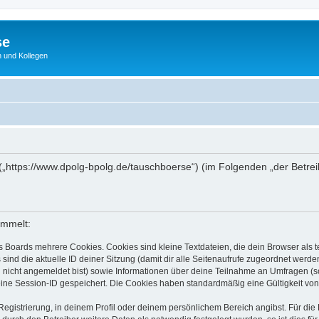
se
 und Kollegen
 („https://www.dpolg-bpolg.de/tauschboerse“) (im Folgenden „der Betre
ammelt:
s Boards mehrere Cookies. Cookies sind kleine Textdateien, die dein Browser als
 sind die aktuelle ID deiner Sitzung (damit dir alle Seitenaufrufe zugeordnet werd
u nicht angemeldet bist) sowie Informationen über deine Teilnahme an Umfragen (s
eine Session-ID gespeichert. Die Cookies haben standardmäßig eine Gültigkeit von 
Registrierung, in deinem Profil oder deinem persönlichem Bereich angibst. Für di