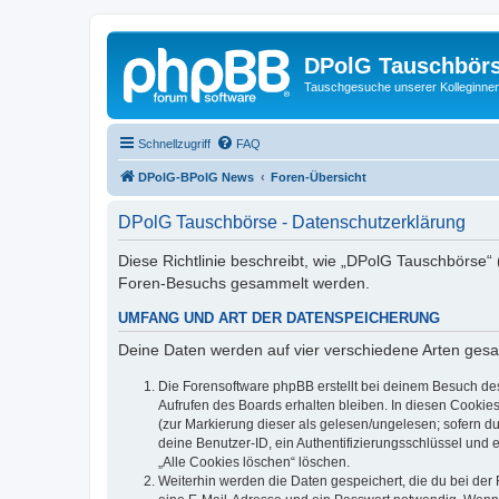
DPolG Tauschbör
Tauschgesuche unserer Kolleginnen
Schnellzugriff
FAQ
DPolG-BPolG News
Foren-Übersicht
DPolG Tauschbörse - Datenschutzerklärung
Diese Richtlinie beschreibt, wie „DPolG Tauschbörse“
Foren-Besuchs gesammelt werden.
UMFANG UND ART DER DATENSPEICHERUNG
Deine Daten werden auf vier verschiedene Arten ges
Die Forensoftware phpBB erstellt bei deinem Besuch de
Aufrufen des Boards erhalten bleiben. In diesen Cookies
(zur Markierung dieser als gelesen/ungelesen; sofern d
deine Benutzer-ID, ein Authentifizierungsschlüssel und 
„Alle Cookies löschen“ löschen.
Weiterhin werden die Daten gespeichert, die du bei der 