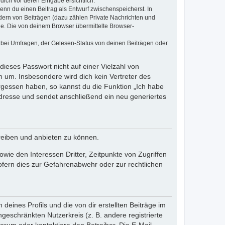
dich vor deren Eingabe ersichtlich.
wenn du einen Beitrag als Entwurf zwischenspeicherst. In
dern von Beiträgen (dazu zählen Private Nachrichten und
e. Die von deinem Browser übermittelte Browser-
 bei Umfragen, der Gelesen-Status von deinen Beiträgen oder
dieses Passwort nicht auf einer Vielzahl von
 um. Insbesondere wird dich kein Vertreter des
ergessen haben, so kannst du die Funktion „Ich habe
resse und sendet anschließend ein neu generiertes
reiben und anbieten zu können.
ie den Interessen Dritter, Zeitpunkte von Zugriffen
fern dies zur Gefahrenabwehr oder zur rechtlichen
eines Profils und die von dir erstellten Beiträge im
ngeschränkten Nutzerkreis (z. B. andere registrierte