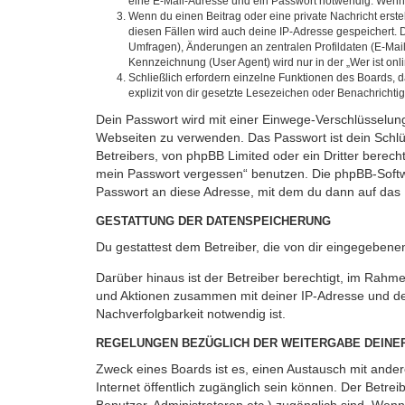
eine E-Mail-Adresse und ein Passwort notwendig. Wenn du
Wenn du einen Beitrag oder eine private Nachricht erste
diesen Fällen wird auch deine IP-Adresse gespeichert. 
Umfragen), Änderungen an zentralen Profildaten (E-Mai
Kennzeichnung (User Agent) wird nur in der „Wer ist onl
Schließlich erfordern einzelne Funktionen des Boards,
explizit von dir gesetzte Lesezeichen oder Benachrichti
Dein Passwort wird mit einer Einwege-Verschlüsselung 
Webseiten zu verwenden. Das Passwort ist dein Schlü
Betreibers, von phpBB Limited oder ein Dritter berec
mein Passwort vergessen“ benutzen. Die phpBB-Softw
Passwort an diese Adresse, mit dem du dann auf das 
GESTATTUNG DER DATENSPEICHERUNG
Du gestattest dem Betreiber, die von dir eingegeben
Darüber hinaus ist der Betreiber berechtigt, im Rahm
und Aktionen zusammen mit deiner IP-Adresse und de
Nachverfolgbarkeit notwendig ist.
REGELUNGEN BEZÜGLICH DER WEITERGABE DEINE
Zweck eines Boards ist es, einen Austausch mit andere
Internet öffentlich zugänglich sein können. Der Betrei