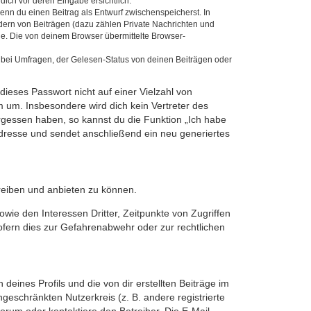
dich vor deren Eingabe ersichtlich.
wenn du einen Beitrag als Entwurf zwischenspeicherst. In
dern von Beiträgen (dazu zählen Private Nachrichten und
e. Die von deinem Browser übermittelte Browser-
 bei Umfragen, der Gelesen-Status von deinen Beiträgen oder
dieses Passwort nicht auf einer Vielzahl von
 um. Insbesondere wird dich kein Vertreter des
ergessen haben, so kannst du die Funktion „Ich habe
resse und sendet anschließend ein neu generiertes
reiben und anbieten zu können.
ie den Interessen Dritter, Zeitpunkte von Zugriffen
fern dies zur Gefahrenabwehr oder zur rechtlichen
eines Profils und die von dir erstellten Beiträge im
ngeschränkten Nutzerkreis (z. B. andere registrierte