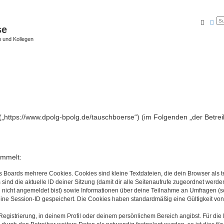
Suche
Erw
se
 und Kollegen
 („https://www.dpolg-bpolg.de/tauschboerse“) (im Folgenden „der Betre
ammelt:
s Boards mehrere Cookies. Cookies sind kleine Textdateien, die dein Browser als
 sind die aktuelle ID deiner Sitzung (damit dir alle Seitenaufrufe zugeordnet werd
u nicht angemeldet bist) sowie Informationen über deine Teilnahme an Umfragen (s
eine Session-ID gespeichert. Die Cookies haben standardmäßig eine Gültigkeit von 
Registrierung, in deinem Profil oder deinem persönlichem Bereich angibst. Für di