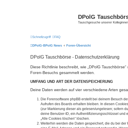
DPolG Tauschbör
Tauschgesuche unserer Kolleginnen
Schnellzugriff
FAQ
DPolG-BPolG News
Foren-Übersicht
DPolG Tauschbörse - Datenschutzerklärung
Diese Richtlinie beschreibt, wie „DPolG Tauschbörse“
Foren-Besuchs gesammelt werden.
UMFANG UND ART DER DATENSPEICHERUNG
Deine Daten werden auf vier verschiedene Arten ges
Die Forensoftware phpBB erstellt bei deinem Besuch de
Aufrufen des Boards erhalten bleiben. In diesen Cookies
(zur Markierung dieser als gelesen/ungelesen; sofern d
deine Benutzer-ID, ein Authentifizierungsschlüssel und 
„Alle Cookies löschen“ löschen.
Weiterhin werden die Daten gespeichert, die du bei der 