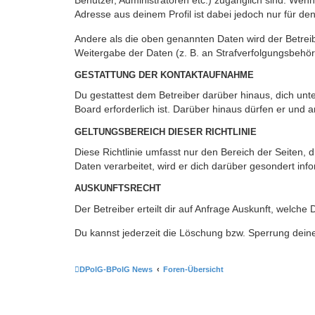
Benutzer, Administratoren etc.) zugänglich sind. Wen
Adresse aus deinem Profil ist dabei jedoch nur für de
Andere als die oben genannten Daten wird der Betreibe
Weitergabe der Daten (z. B. an Strafverfolgungsbehörde
GESTATTUNG DER KONTAKTAUFNAHME
Du gestattest dem Betreiber darüber hinaus, dich unt
Board erforderlich ist. Darüber hinaus dürfen er und 
GELTUNGSBEREICH DIESER RICHTLINIE
Diese Richtlinie umfasst nur den Bereich der Seiten
Daten verarbeitet, wird er dich darüber gesondert inf
AUSKUNFTSRECHT
Der Betreiber erteilt dir auf Anfrage Auskunft, welche
Du kannst jederzeit die Löschung bzw. Sperrung deiner
DPolG-BPolG News
Foren-Übersicht