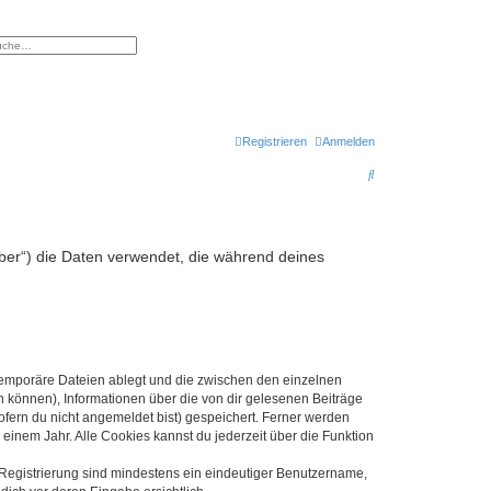
eiterte Suche
Registrieren
Anmelden
S
u
c
h
iber“) die Daten verwendet, die während deines
e
 temporäre Dateien ablegt und die zwischen den einzelnen
en können), Informationen über die von dir gelesenen Beiträge
ofern du nicht angemeldet bist) gespeichert. Ferner werden
einem Jahr. Alle Cookies kannst du jederzeit über die Funktion
e Registrierung sind mindestens ein eindeutiger Benutzername,