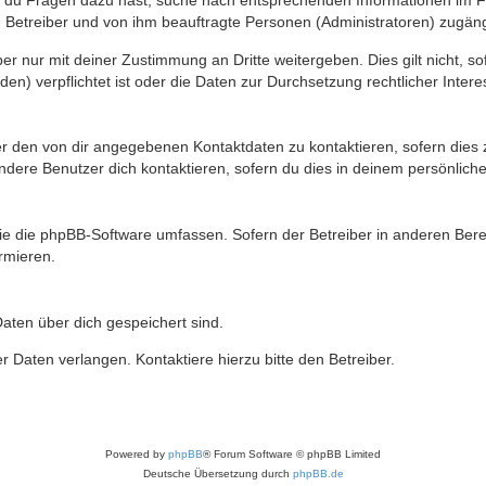
n du Fragen dazu hast, suche nach entsprechenden Informationen im Fo
n Betreiber und von ihm beauftragte Personen (Administratoren) zugäng
r nur mit deiner Zustimmung an Dritte weitergeben. Dies gilt nicht, s
n) verpflichtet ist oder die Daten zur Durchsetzung rechtlicher Interes
er den von dir angegebenen Kontaktdaten zu kontaktieren, sofern dies 
andere Benutzer dich kontaktieren, sofern du dies in deinem persönliche
, die die phpBB-Software umfassen. Sofern der Betreiber in anderen Be
ormieren.
 Daten über dich gespeichert sind.
 Daten verlangen. Kontaktiere hierzu bitte den Betreiber.
Powered by
phpBB
® Forum Software © phpBB Limited
Deutsche Übersetzung durch
phpBB.de