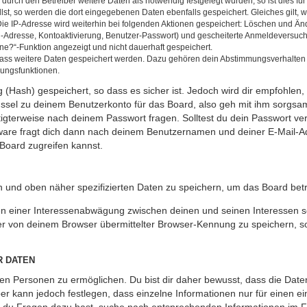
rch den Betreiber weitere Daten als notwendig festgelegt wurden, so ist dies für 
llst, so werden die dort eingegebenen Daten ebenfalls gespeichert. Gleiches gilt, 
Die IP-Adresse wird weiterhin bei folgenden Aktionen gespeichert: Löschen und Än
l-Adresse, Kontoaktivierung, Benutzer-Passwort) und gescheiterte Anmeldeversuch
ine?“-Funktion angezeigt und nicht dauerhaft gespeichert.
 dass weitere Daten gespeichert werden. Dazu gehören dein Abstimmungsverhalten
gungsfunktionen.
(Hash) gespeichert, so dass es sicher ist. Jedoch wird dir empfohlen, 
ssel zu deinem Benutzerkonto für das Board, also geh mit ihm sorgsam
htigterweise nach deinem Passwort fragen. Solltest du dein Passwort v
are fragt dich dann nach deinem Benutzernamen und deiner E-Mail-Ad
Board zugreifen kannst.
en und oben näher spezifizierten Daten zu speichern, um das Board bet
en einer Interessenabwägung zwischen deinen und seinen Interessen sow
r von deinem Browser übermittelter Browser-Kennung zu speichern, so
R DATEN
n Personen zu ermöglichen. Du bist dir daher bewusst, dass die Daten d
ber kann jedoch festlegen, dass einzelne Informationen nur für einen ei