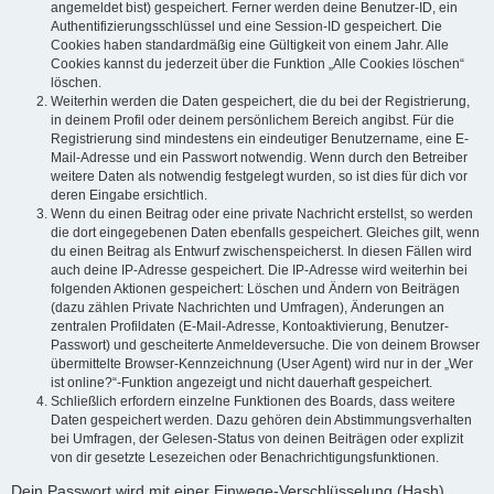
angemeldet bist) gespeichert. Ferner werden deine Benutzer-ID, ein
Authentifizierungsschlüssel und eine Session-ID gespeichert. Die
Cookies haben standardmäßig eine Gültigkeit von einem Jahr. Alle
Cookies kannst du jederzeit über die Funktion „Alle Cookies löschen“
löschen.
Weiterhin werden die Daten gespeichert, die du bei der Registrierung,
in deinem Profil oder deinem persönlichem Bereich angibst. Für die
Registrierung sind mindestens ein eindeutiger Benutzername, eine E-
Mail-Adresse und ein Passwort notwendig. Wenn durch den Betreiber
weitere Daten als notwendig festgelegt wurden, so ist dies für dich vor
deren Eingabe ersichtlich.
Wenn du einen Beitrag oder eine private Nachricht erstellst, so werden
die dort eingegebenen Daten ebenfalls gespeichert. Gleiches gilt, wenn
du einen Beitrag als Entwurf zwischenspeicherst. In diesen Fällen wird
auch deine IP-Adresse gespeichert. Die IP-Adresse wird weiterhin bei
folgenden Aktionen gespeichert: Löschen und Ändern von Beiträgen
(dazu zählen Private Nachrichten und Umfragen), Änderungen an
zentralen Profildaten (E-Mail-Adresse, Kontoaktivierung, Benutzer-
Passwort) und gescheiterte Anmeldeversuche. Die von deinem Browser
übermittelte Browser-Kennzeichnung (User Agent) wird nur in der „Wer
ist online?“-Funktion angezeigt und nicht dauerhaft gespeichert.
Schließlich erfordern einzelne Funktionen des Boards, dass weitere
Daten gespeichert werden. Dazu gehören dein Abstimmungsverhalten
bei Umfragen, der Gelesen-Status von deinen Beiträgen oder explizit
von dir gesetzte Lesezeichen oder Benachrichtigungsfunktionen.
Dein Passwort wird mit einer Einwege-Verschlüsselung (Hash)