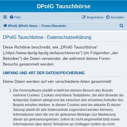
DPolG Tauschbörse
FAQ
Registrieren
Anmelden
S
DPolG-BPolG News
Foren-Übersicht
u
DPolG Tauschbörse - Datenschutzerklärung
c
h
Diese Richtlinie beschreibt, wie „DPolG Tauschbörse“
(„https://www.dpolg-bpolg.de/tauschboerse“) (im Folgenden „der
e
Betreiber“) die Daten verwendet, die während deines Foren-
Besuchs gesammelt werden.
UMFANG UND ART DER DATENSPEICHERUNG
Deine Daten werden auf vier verschiedene Arten gesammelt:
Die Forensoftware phpBB erstellt bei deinem Besuch des Boards
mehrere Cookies. Cookies sind kleine Textdateien, die dein Browser als
temporäre Dateien ablegt und die zwischen den einzelnen Aufrufen des
Boards erhalten bleiben. In diesen Cookies sind die aktuelle ID deiner
Sitzung (damit dir alle Seitenaufrufe zugeordnet werden können),
Informationen über die von dir gelesenen Beiträge (zur Markierung
dieser als gelesen/ungelesen; sofern du nicht angemeldet bist) sowie
Informationen über deine Teilnahme an Umfragen (sofern du nicht