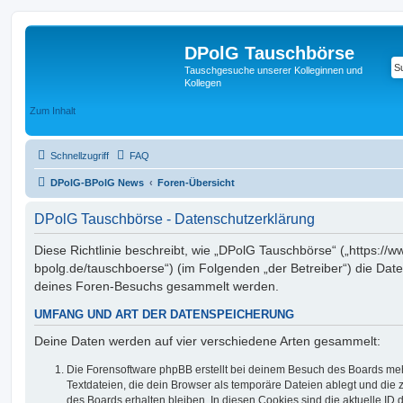
DPolG Tauschbörse
Tauschgesuche unserer Kolleginnen und
Kollegen
Zum Inhalt
Schnellzugriff
FAQ
DPolG-BPolG News
Foren-Übersicht
DPolG Tauschbörse - Datenschutzerklärung
Diese Richtlinie beschreibt, wie „DPolG Tauschbörse“ („https://w
bpolg.de/tauschboerse“) (im Folgenden „der Betreiber“) die Dat
deines Foren-Besuchs gesammelt werden.
UMFANG UND ART DER DATENSPEICHERUNG
Deine Daten werden auf vier verschiedene Arten gesammelt:
Die Forensoftware phpBB erstellt bei deinem Besuch des Boards meh
Textdateien, die dein Browser als temporäre Dateien ablegt und die
des Boards erhalten bleiben. In diesen Cookies sind die aktuelle ID d