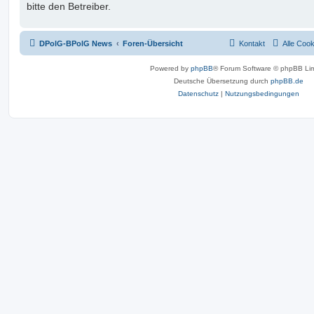
bitte den Betreiber.
DPolG-BPolG News
Foren-Übersicht
Kontakt
Alle Coo
Powered by
phpBB
® Forum Software © phpBB Lim
Deutsche Übersetzung durch
phpBB.de
Datenschutz
|
Nutzungsbedingungen