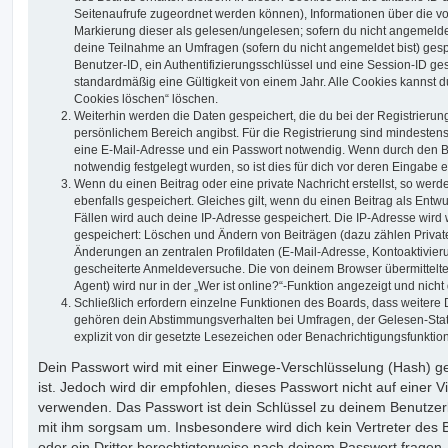
Seitenaufrufe zugeordnet werden können), Informationen über die vo
Markierung dieser als gelesen/ungelesen; sofern du nicht angemeldet
deine Teilnahme an Umfragen (sofern du nicht angemeldet bist) ges
Benutzer-ID, ein Authentifizierungsschlüssel und eine Session-ID g
standardmäßig eine Gültigkeit von einem Jahr. Alle Cookies kannst du
Cookies löschen“ löschen.
Weiterhin werden die Daten gespeichert, die du bei der Registrierun
persönlichem Bereich angibst. Für die Registrierung sind mindesten
eine E-Mail-Adresse und ein Passwort notwendig. Wenn durch den Be
notwendig festgelegt wurden, so ist dies für dich vor deren Eingabe er
Wenn du einen Beitrag oder eine private Nachricht erstellst, so wer
ebenfalls gespeichert. Gleiches gilt, wenn du einen Beitrag als Entw
Fällen wird auch deine IP-Adresse gespeichert. Die IP-Adresse wird 
gespeichert: Löschen und Ändern von Beiträgen (dazu zählen Privat
Änderungen an zentralen Profildaten (E-Mail-Adresse, Kontoaktivier
gescheiterte Anmeldeversuche. Die von deinem Browser übermittel
Agent) wird nur in der „Wer ist online?“-Funktion angezeigt und nicht
Schließlich erfordern einzelne Funktionen des Boards, dass weitere
gehören dein Abstimmungsverhalten bei Umfragen, der Gelesen-Stat
explizit von dir gesetzte Lesezeichen oder Benachrichtigungsfunktio
Dein Passwort wird mit einer Einwege-Verschlüsselung (Hash) ge
ist. Jedoch wird dir empfohlen, dieses Passwort nicht auf einer 
verwenden. Das Passwort ist dein Schlüssel zu deinem Benutzer
mit ihm sorgsam um. Insbesondere wird dich kein Vertreter des 
oder ein Dritter berechtigterweise nach deinem Passwort fragen.