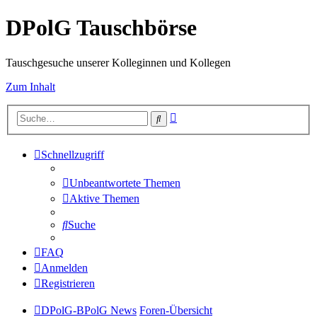
DPolG Tauschbörse
Tauschgesuche unserer Kolleginnen und Kollegen
Zum Inhalt
Erweiterte
Suche
Suche
Schnellzugriff
Unbeantwortete Themen
Aktive Themen
Suche
FAQ
Anmelden
Registrieren
DPolG-BPolG News
Foren-Übersicht