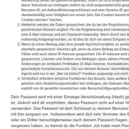
Markierung dieser als gelesen/ungelesen; sofern du nicht angemeldet
deine Teilnahme an Umfragen (sofern du nicht angemeldet bist) ges
Benutzer-ID, ein Authentifizierungsschlüssel und eine Session-ID g
standardmäßig eine Gültigkeit von einem Jahr. Alle Cookies kannst du
Cookies löschen“ löschen.
Weiterhin werden die Daten gespeichert, die du bei der Registrierun
persönlichem Bereich angibst. Für die Registrierung sind mindesten
eine E-Mail-Adresse und ein Passwort notwendig. Wenn durch den Be
notwendig festgelegt wurden, so ist dies für dich vor deren Eingabe er
Wenn du einen Beitrag oder eine private Nachricht erstellst, so wer
ebenfalls gespeichert. Gleiches gilt, wenn du einen Beitrag als Entw
Fällen wird auch deine IP-Adresse gespeichert. Die IP-Adresse wird 
gespeichert: Löschen und Ändern von Beiträgen (dazu zählen Privat
Änderungen an zentralen Profildaten (E-Mail-Adresse, Kontoaktivier
gescheiterte Anmeldeversuche. Die von deinem Browser übermittel
Agent) wird nur in der „Wer ist online?“-Funktion angezeigt und nicht
Schließlich erfordern einzelne Funktionen des Boards, dass weitere
gehören dein Abstimmungsverhalten bei Umfragen, der Gelesen-Stat
explizit von dir gesetzte Lesezeichen oder Benachrichtigungsfunktio
Dein Passwort wird mit einer Einwege-Verschlüsselung (Hash) ge
ist. Jedoch wird dir empfohlen, dieses Passwort nicht auf einer 
verwenden. Das Passwort ist dein Schlüssel zu deinem Benutzer
mit ihm sorgsam um. Insbesondere wird dich kein Vertreter des 
oder ein Dritter berechtigterweise nach deinem Passwort fragen.
vergessen haben, so kannst du die Funktion „Ich habe mein Pas