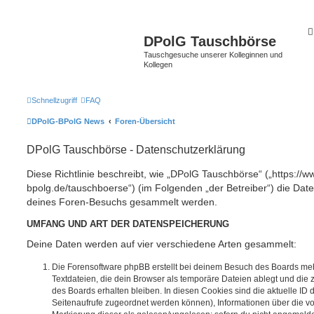
DPolG Tauschbörse
Tauschgesuche unserer Kolleginnen und
Kollegen
Schnellzugriff
FAQ
DPolG-BPolG News
Foren-Übersicht
DPolG Tauschbörse - Datenschutzerklärung
Diese Richtlinie beschreibt, wie „DPolG Tauschbörse“ („https://w
bpolg.de/tauschboerse“) (im Folgenden „der Betreiber“) die Dat
deines Foren-Besuchs gesammelt werden.
UMFANG UND ART DER DATENSPEICHERUNG
Deine Daten werden auf vier verschiedene Arten gesammelt:
Die Forensoftware phpBB erstellt bei deinem Besuch des Boards meh
Textdateien, die dein Browser als temporäre Dateien ablegt und die
des Boards erhalten bleiben. In diesen Cookies sind die aktuelle ID d
Seitenaufrufe zugeordnet werden können), Informationen über die vo