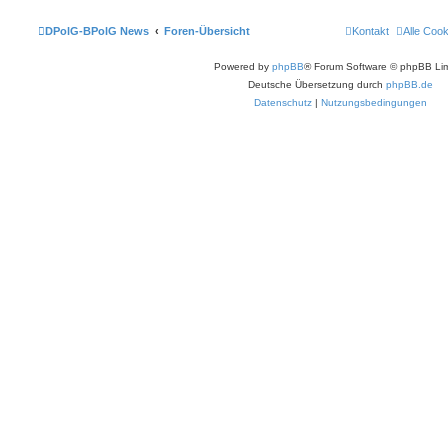
DPolG-BPolG News
Foren-Übersicht
Kontakt
Alle Coo
Powered by
phpBB
® Forum Software © phpBB Lim
Deutsche Übersetzung durch
phpBB.de
Datenschutz
|
Nutzungsbedingungen