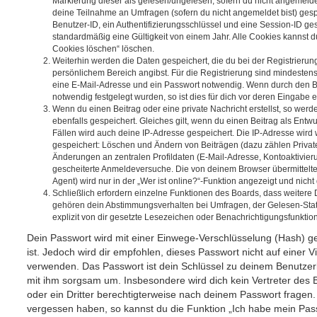
Markierung dieser als gelesen/ungelesen; sofern du nicht angemeldet
deine Teilnahme an Umfragen (sofern du nicht angemeldet bist) ges
Benutzer-ID, ein Authentifizierungsschlüssel und eine Session-ID g
standardmäßig eine Gültigkeit von einem Jahr. Alle Cookies kannst du
Cookies löschen“ löschen.
Weiterhin werden die Daten gespeichert, die du bei der Registrierun
persönlichem Bereich angibst. Für die Registrierung sind mindesten
eine E-Mail-Adresse und ein Passwort notwendig. Wenn durch den Be
notwendig festgelegt wurden, so ist dies für dich vor deren Eingabe er
Wenn du einen Beitrag oder eine private Nachricht erstellst, so wer
ebenfalls gespeichert. Gleiches gilt, wenn du einen Beitrag als Entw
Fällen wird auch deine IP-Adresse gespeichert. Die IP-Adresse wird 
gespeichert: Löschen und Ändern von Beiträgen (dazu zählen Privat
Änderungen an zentralen Profildaten (E-Mail-Adresse, Kontoaktivier
gescheiterte Anmeldeversuche. Die von deinem Browser übermittel
Agent) wird nur in der „Wer ist online?“-Funktion angezeigt und nicht
Schließlich erfordern einzelne Funktionen des Boards, dass weitere
gehören dein Abstimmungsverhalten bei Umfragen, der Gelesen-Stat
explizit von dir gesetzte Lesezeichen oder Benachrichtigungsfunktio
Dein Passwort wird mit einer Einwege-Verschlüsselung (Hash) ge
ist. Jedoch wird dir empfohlen, dieses Passwort nicht auf einer 
verwenden. Das Passwort ist dein Schlüssel zu deinem Benutzer
mit ihm sorgsam um. Insbesondere wird dich kein Vertreter des 
oder ein Dritter berechtigterweise nach deinem Passwort fragen.
vergessen haben, so kannst du die Funktion „Ich habe mein Pas