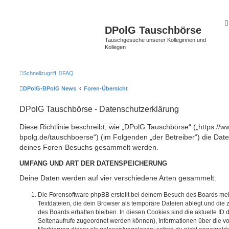
DPolG Tauschbörse
Tauschgesuche unserer Kolleginnen und
Kollegen
Schnellzugriff
FAQ
DPolG-BPolG News
Foren-Übersicht
DPolG Tauschbörse - Datenschutzerklärung
Diese Richtlinie beschreibt, wie „DPolG Tauschbörse“ („https://w
bpolg.de/tauschboerse“) (im Folgenden „der Betreiber“) die Dat
deines Foren-Besuchs gesammelt werden.
UMFANG UND ART DER DATENSPEICHERUNG
Deine Daten werden auf vier verschiedene Arten gesammelt:
Die Forensoftware phpBB erstellt bei deinem Besuch des Boards meh
Textdateien, die dein Browser als temporäre Dateien ablegt und die
des Boards erhalten bleiben. In diesen Cookies sind die aktuelle ID d
Seitenaufrufe zugeordnet werden können), Informationen über die vo