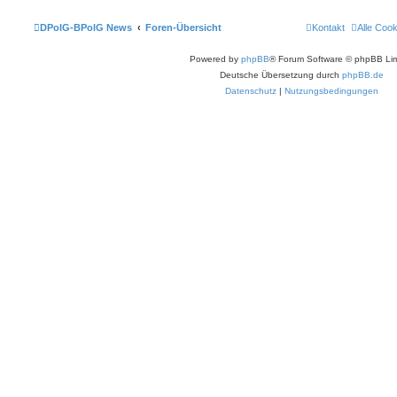
DPolG-BPolG News
Foren-Übersicht
Kontakt
Alle Coo
Powered by
phpBB
® Forum Software © phpBB Lim
Deutsche Übersetzung durch
phpBB.de
Datenschutz
|
Nutzungsbedingungen