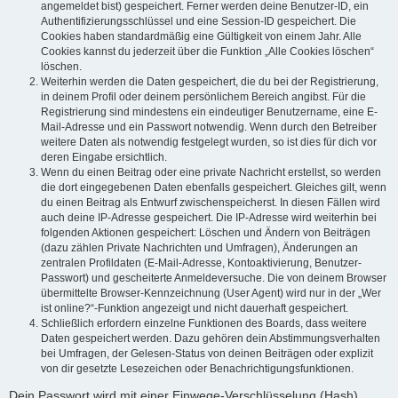
angemeldet bist) gespeichert. Ferner werden deine Benutzer-ID, ein
Authentifizierungsschlüssel und eine Session-ID gespeichert. Die
Cookies haben standardmäßig eine Gültigkeit von einem Jahr. Alle
Cookies kannst du jederzeit über die Funktion „Alle Cookies löschen“
löschen.
Weiterhin werden die Daten gespeichert, die du bei der Registrierung,
in deinem Profil oder deinem persönlichem Bereich angibst. Für die
Registrierung sind mindestens ein eindeutiger Benutzername, eine E-
Mail-Adresse und ein Passwort notwendig. Wenn durch den Betreiber
weitere Daten als notwendig festgelegt wurden, so ist dies für dich vor
deren Eingabe ersichtlich.
Wenn du einen Beitrag oder eine private Nachricht erstellst, so werden
die dort eingegebenen Daten ebenfalls gespeichert. Gleiches gilt, wenn
du einen Beitrag als Entwurf zwischenspeicherst. In diesen Fällen wird
auch deine IP-Adresse gespeichert. Die IP-Adresse wird weiterhin bei
folgenden Aktionen gespeichert: Löschen und Ändern von Beiträgen
(dazu zählen Private Nachrichten und Umfragen), Änderungen an
zentralen Profildaten (E-Mail-Adresse, Kontoaktivierung, Benutzer-
Passwort) und gescheiterte Anmeldeversuche. Die von deinem Browser
übermittelte Browser-Kennzeichnung (User Agent) wird nur in der „Wer
ist online?“-Funktion angezeigt und nicht dauerhaft gespeichert.
Schließlich erfordern einzelne Funktionen des Boards, dass weitere
Daten gespeichert werden. Dazu gehören dein Abstimmungsverhalten
bei Umfragen, der Gelesen-Status von deinen Beiträgen oder explizit
von dir gesetzte Lesezeichen oder Benachrichtigungsfunktionen.
Dein Passwort wird mit einer Einwege-Verschlüsselung (Hash)