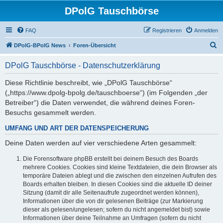
DPolG Tauschbörse
FAQ
Registrieren
Anmelden
S
DPolG-BPolG News
Foren-Übersicht
u
DPolG Tauschbörse - Datenschutzerklärung
c
h
Diese Richtlinie beschreibt, wie „DPolG Tauschbörse“
(„https://www.dpolg-bpolg.de/tauschboerse“) (im Folgenden „der
e
Betreiber“) die Daten verwendet, die während deines Foren-
Besuchs gesammelt werden.
UMFANG UND ART DER DATENSPEICHERUNG
Deine Daten werden auf vier verschiedene Arten gesammelt:
Die Forensoftware phpBB erstellt bei deinem Besuch des Boards
mehrere Cookies. Cookies sind kleine Textdateien, die dein Browser als
temporäre Dateien ablegt und die zwischen den einzelnen Aufrufen des
Boards erhalten bleiben. In diesen Cookies sind die aktuelle ID deiner
Sitzung (damit dir alle Seitenaufrufe zugeordnet werden können),
Informationen über die von dir gelesenen Beiträge (zur Markierung
dieser als gelesen/ungelesen; sofern du nicht angemeldet bist) sowie
Informationen über deine Teilnahme an Umfragen (sofern du nicht