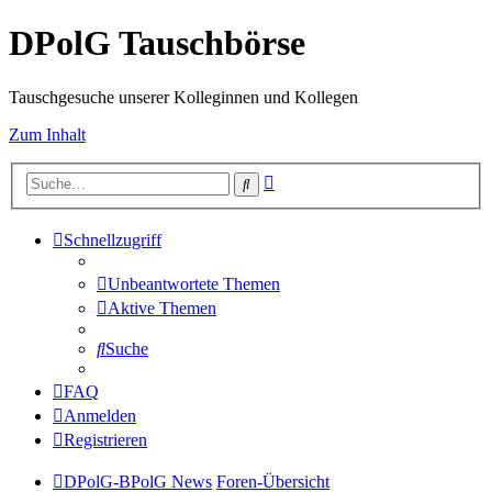
DPolG Tauschbörse
Tauschgesuche unserer Kolleginnen und Kollegen
Zum Inhalt
Erweiterte
Suche
Suche
Schnellzugriff
Unbeantwortete Themen
Aktive Themen
Suche
FAQ
Anmelden
Registrieren
DPolG-BPolG News
Foren-Übersicht