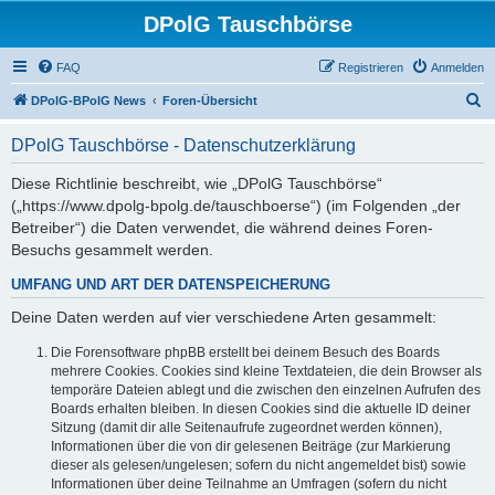
DPolG Tauschbörse
FAQ
Registrieren
Anmelden
S
DPolG-BPolG News
Foren-Übersicht
u
DPolG Tauschbörse - Datenschutzerklärung
c
h
Diese Richtlinie beschreibt, wie „DPolG Tauschbörse“
(„https://www.dpolg-bpolg.de/tauschboerse“) (im Folgenden „der
e
Betreiber“) die Daten verwendet, die während deines Foren-
Besuchs gesammelt werden.
UMFANG UND ART DER DATENSPEICHERUNG
Deine Daten werden auf vier verschiedene Arten gesammelt:
Die Forensoftware phpBB erstellt bei deinem Besuch des Boards
mehrere Cookies. Cookies sind kleine Textdateien, die dein Browser als
temporäre Dateien ablegt und die zwischen den einzelnen Aufrufen des
Boards erhalten bleiben. In diesen Cookies sind die aktuelle ID deiner
Sitzung (damit dir alle Seitenaufrufe zugeordnet werden können),
Informationen über die von dir gelesenen Beiträge (zur Markierung
dieser als gelesen/ungelesen; sofern du nicht angemeldet bist) sowie
Informationen über deine Teilnahme an Umfragen (sofern du nicht