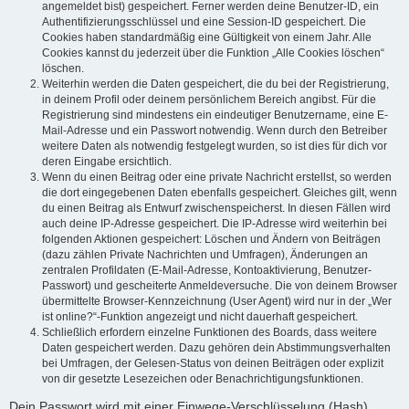
angemeldet bist) gespeichert. Ferner werden deine Benutzer-ID, ein
Authentifizierungsschlüssel und eine Session-ID gespeichert. Die
Cookies haben standardmäßig eine Gültigkeit von einem Jahr. Alle
Cookies kannst du jederzeit über die Funktion „Alle Cookies löschen“
löschen.
Weiterhin werden die Daten gespeichert, die du bei der Registrierung,
in deinem Profil oder deinem persönlichem Bereich angibst. Für die
Registrierung sind mindestens ein eindeutiger Benutzername, eine E-
Mail-Adresse und ein Passwort notwendig. Wenn durch den Betreiber
weitere Daten als notwendig festgelegt wurden, so ist dies für dich vor
deren Eingabe ersichtlich.
Wenn du einen Beitrag oder eine private Nachricht erstellst, so werden
die dort eingegebenen Daten ebenfalls gespeichert. Gleiches gilt, wenn
du einen Beitrag als Entwurf zwischenspeicherst. In diesen Fällen wird
auch deine IP-Adresse gespeichert. Die IP-Adresse wird weiterhin bei
folgenden Aktionen gespeichert: Löschen und Ändern von Beiträgen
(dazu zählen Private Nachrichten und Umfragen), Änderungen an
zentralen Profildaten (E-Mail-Adresse, Kontoaktivierung, Benutzer-
Passwort) und gescheiterte Anmeldeversuche. Die von deinem Browser
übermittelte Browser-Kennzeichnung (User Agent) wird nur in der „Wer
ist online?“-Funktion angezeigt und nicht dauerhaft gespeichert.
Schließlich erfordern einzelne Funktionen des Boards, dass weitere
Daten gespeichert werden. Dazu gehören dein Abstimmungsverhalten
bei Umfragen, der Gelesen-Status von deinen Beiträgen oder explizit
von dir gesetzte Lesezeichen oder Benachrichtigungsfunktionen.
Dein Passwort wird mit einer Einwege-Verschlüsselung (Hash)