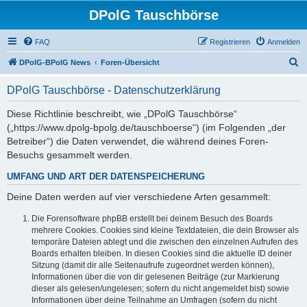
DPolG Tauschbörse
FAQ
Registrieren
Anmelden
S
DPolG-BPolG News
Foren-Übersicht
u
DPolG Tauschbörse - Datenschutzerklärung
c
h
Diese Richtlinie beschreibt, wie „DPolG Tauschbörse“
(„https://www.dpolg-bpolg.de/tauschboerse“) (im Folgenden „der
e
Betreiber“) die Daten verwendet, die während deines Foren-
Besuchs gesammelt werden.
UMFANG UND ART DER DATENSPEICHERUNG
Deine Daten werden auf vier verschiedene Arten gesammelt:
Die Forensoftware phpBB erstellt bei deinem Besuch des Boards
mehrere Cookies. Cookies sind kleine Textdateien, die dein Browser als
temporäre Dateien ablegt und die zwischen den einzelnen Aufrufen des
Boards erhalten bleiben. In diesen Cookies sind die aktuelle ID deiner
Sitzung (damit dir alle Seitenaufrufe zugeordnet werden können),
Informationen über die von dir gelesenen Beiträge (zur Markierung
dieser als gelesen/ungelesen; sofern du nicht angemeldet bist) sowie
Informationen über deine Teilnahme an Umfragen (sofern du nicht