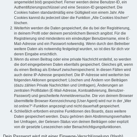
angemeldet bist) gespeichert. Ferner werden deine Benutzer-ID, ein
Authentifizierungsschlüssel und eine Session-ID gespeichert. Die
Cookies haben standardmäßig eine Gültigkeit von einem Jahr. Alle
Cookies kannst du jederzeit über die Funktion „Alle Cookies löschen“
löschen.
Weiterhin werden die Daten gespeichert, die du bei der Registrierung,
in deinem Profil oder deinem persönlichem Bereich angibst. Für die
Registrierung sind mindestens ein eindeutiger Benutzername, eine E-
Mail-Adresse und ein Passwort notwendig. Wenn durch den Betreiber
weitere Daten als notwendig festgelegt wurden, so ist dies für dich vor
deren Eingabe ersichtlich.
Wenn du einen Beitrag oder eine private Nachricht erstellst, so werden
die dort eingegebenen Daten ebenfalls gespeichert. Gleiches gilt, wenn
du einen Beitrag als Entwurf zwischenspeicherst. In diesen Fällen wird
auch deine IP-Adresse gespeichert. Die IP-Adresse wird weiterhin bei
folgenden Aktionen gespeichert: Löschen und Ändern von Beiträgen
(dazu zählen Private Nachrichten und Umfragen), Änderungen an
zentralen Profildaten (E-Mail-Adresse, Kontoaktivierung, Benutzer-
Passwort) und gescheiterte Anmeldeversuche. Die von deinem Browser
übermittelte Browser-Kennzeichnung (User Agent) wird nur in der „Wer
ist online?“-Funktion angezeigt und nicht dauerhaft gespeichert.
Schließlich erfordern einzelne Funktionen des Boards, dass weitere
Daten gespeichert werden. Dazu gehören dein Abstimmungsverhalten
bei Umfragen, der Gelesen-Status von deinen Beiträgen oder explizit
von dir gesetzte Lesezeichen oder Benachrichtigungsfunktionen.
Dein Passwort wird mit einer Einwege-Verschlüsselung (Hash)