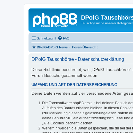
DPolG Tauschbör
Tauschgesuche unserer Kolleginnen
Schnellzugriff
FAQ
DPolG-BPolG News
Foren-Übersicht
DPolG Tauschbörse - Datenschutzerklärung
Diese Richtlinie beschreibt, wie „DPolG Tauschbörse“
Foren-Besuchs gesammelt werden.
UMFANG UND ART DER DATENSPEICHERUNG
Deine Daten werden auf vier verschiedene Arten ges
Die Forensoftware phpBB erstellt bei deinem Besuch de
Aufrufen des Boards erhalten bleiben. In diesen Cookies
(zur Markierung dieser als gelesen/ungelesen; sofern d
deine Benutzer-ID, ein Authentifizierungsschlüssel und 
„Alle Cookies löschen“ löschen.
Weiterhin werden die Daten gespeichert, die du bei der 