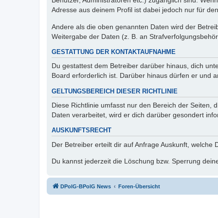
Benutzer, Administratoren etc.) zugänglich sind. Wen
Adresse aus deinem Profil ist dabei jedoch nur für de
Andere als die oben genannten Daten wird der Betreibe
Weitergabe der Daten (z. B. an Strafverfolgungsbehörde
GESTATTUNG DER KONTAKTAUFNAHME
Du gestattest dem Betreiber darüber hinaus, dich unt
Board erforderlich ist. Darüber hinaus dürfen er und 
GELTUNGSBEREICH DIESER RICHTLINIE
Diese Richtlinie umfasst nur den Bereich der Seiten
Daten verarbeitet, wird er dich darüber gesondert inf
AUSKUNFTSRECHT
Der Betreiber erteilt dir auf Anfrage Auskunft, welche
Du kannst jederzeit die Löschung bzw. Sperrung deiner
DPolG-BPolG News
Foren-Übersicht