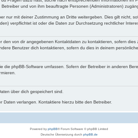
n du Fragen dazu hast, suche nach entsprechenden Informationen im Fo
n Betreiber und von ihm beauftragte Personen (Administratoren) zugäng
r nur mit deiner Zustimmung an Dritte weitergeben. Dies gilt nicht, s
n) verpflichtet ist oder die Daten zur Durchsetzung rechtlicher Interes
er den von dir angegebenen Kontaktdaten zu kontaktieren, sofern dies 
andere Benutzer dich kontaktieren, sofern du dies in deinem persönliche
, die die phpBB-Software umfassen. Sofern der Betreiber in anderen Be
ormieren.
 Daten über dich gespeichert sind.
 Daten verlangen. Kontaktiere hierzu bitte den Betreiber.
Powered by
phpBB
® Forum Software © phpBB Limited
Deutsche Übersetzung durch
phpBB.de