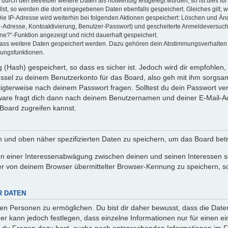
rch den Betreiber weitere Daten als notwendig festgelegt wurden, so ist dies für 
llst, so werden die dort eingegebenen Daten ebenfalls gespeichert. Gleiches gilt, 
Die IP-Adresse wird weiterhin bei folgenden Aktionen gespeichert: Löschen und Än
l-Adresse, Kontoaktivierung, Benutzer-Passwort) und gescheiterte Anmeldeversuch
ine?“-Funktion angezeigt und nicht dauerhaft gespeichert.
 dass weitere Daten gespeichert werden. Dazu gehören dein Abstimmungsverhalten
gungsfunktionen.
(Hash) gespeichert, so dass es sicher ist. Jedoch wird dir empfohlen, 
ssel zu deinem Benutzerkonto für das Board, also geh mit ihm sorgsam
htigterweise nach deinem Passwort fragen. Solltest du dein Passwort v
are fragt dich dann nach deinem Benutzernamen und deiner E-Mail-Ad
Board zugreifen kannst.
en und oben näher spezifizierten Daten zu speichern, um das Board bet
en einer Interessenabwägung zwischen deinen und seinen Interessen sow
r von deinem Browser übermittelter Browser-Kennung zu speichern, so
R DATEN
n Personen zu ermöglichen. Du bist dir daher bewusst, dass die Daten d
ber kann jedoch festlegen, dass einzelne Informationen nur für einen ei