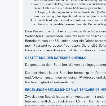
eine E-Mail-Adresse und ein Passwort notwendig. Wenn du
Wenn du einen Beitrag oder eine private Nachricht erste
diesen Fällen wird auch deine IP-Adresse gespeichert. 
Umfragen), Änderungen an zentralen Profildaten (E-Mai
Kennzeichnung (User Agent) wird nur in der „Wer ist onl
Schließlich erfordern einzelne Funktionen des Boards,
explizit von dir gesetzte Lesezeichen oder Benachrichti
Dein Passwort wird mit einer Einwege-Verschlüsselung 
Webseiten zu verwenden. Das Passwort ist dein Schlü
Betreibers, von phpBB Limited oder ein Dritter berec
mein Passwort vergessen“ benutzen. Die phpBB-Softw
Passwort an diese Adresse, mit dem du dann auf das 
GESTATTUNG DER DATENSPEICHERUNG
Du gestattest dem Betreiber, die von dir eingegeben
Darüber hinaus ist der Betreiber berechtigt, im Rahm
und Aktionen zusammen mit deiner IP-Adresse und de
Nachverfolgbarkeit notwendig ist.
REGELUNGEN BEZÜGLICH DER WEITERGABE DEINE
Zweck eines Boards ist es, einen Austausch mit andere
Internet öffentlich zugänglich sein können. Der Betrei