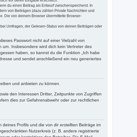
dich vor deren Eingabe ersichtlich.
wenn du einen Beitrag als Entwurf zwischenspeicherst. In
dern von Beiträgen (dazu zählen Private Nachrichten und
e. Die von deinem Browser übermittelte Browser-
 bei Umfragen, der Gelesen-Status von deinen Beiträgen oder
dieses Passwort nicht auf einer Vielzahl von
 um. Insbesondere wird dich kein Vertreter des
ergessen haben, so kannst du die Funktion „Ich habe
resse und sendet anschließend ein neu generiertes
reiben und anbieten zu können.
ie den Interessen Dritter, Zeitpunkte von Zugriffen
fern dies zur Gefahrenabwehr oder zur rechtlichen
eines Profils und die von dir erstellten Beiträge im
ngeschränkten Nutzerkreis (z. B. andere registrierte