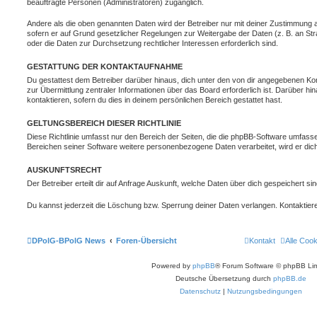
beauftragte Personen (Administratoren) zugänglich.
Andere als die oben genannten Daten wird der Betreiber nur mit deiner Zustimmung an 
sofern er auf Grund gesetzlicher Regelungen zur Weitergabe der Daten (z. B. an Stra
oder die Daten zur Durchsetzung rechtlicher Interessen erforderlich sind.
GESTATTUNG DER KONTAKTAUFNAHME
Du gestattest dem Betreiber darüber hinaus, dich unter den von dir angegebenen Kon
zur Übermittlung zentraler Informationen über das Board erforderlich ist. Darüber h
kontaktieren, sofern du dies in deinem persönlichen Bereich gestattet hast.
GELTUNGSBEREICH DIESER RICHTLINIE
Diese Richtlinie umfasst nur den Bereich der Seiten, die die phpBB-Software umfasse
Bereichen seiner Software weitere personenbezogene Daten verarbeitet, wird er dich
AUSKUNFTSRECHT
Der Betreiber erteilt dir auf Anfrage Auskunft, welche Daten über dich gespeichert sin
Du kannst jederzeit die Löschung bzw. Sperrung deiner Daten verlangen. Kontaktiere 
DPolG-BPolG News
Foren-Übersicht
Kontakt
Alle Coo
Powered by
phpBB
® Forum Software © phpBB Lim
Deutsche Übersetzung durch
phpBB.de
Datenschutz
|
Nutzungsbedingungen