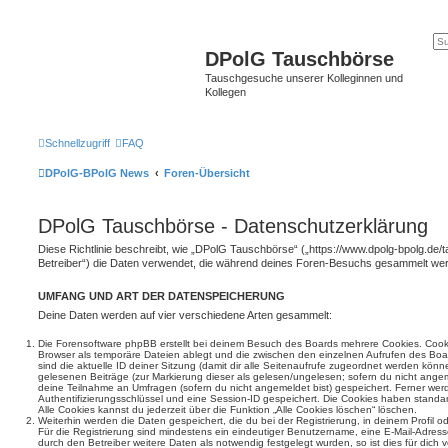
DPolG Tauschbörse
Tauschgesuche unserer Kolleginnen und
Kollegen
Schnellzugriff
FAQ
DPolG-BPolG News
Foren-Übersicht
DPolG Tauschbörse - Datenschutzerklärung
Diese Richtlinie beschreibt, wie „DPolG Tauschbörse“ („https://www.dpolg-bpolg.de/
Betreiber“) die Daten verwendet, die während deines Foren-Besuchs gesammelt we
UMFANG UND ART DER DATENSPEICHERUNG
Deine Daten werden auf vier verschiedene Arten gesammelt:
Die Forensoftware phpBB erstellt bei deinem Besuch des Boards mehrere Cookies. Cookie
Browser als temporäre Dateien ablegt und die zwischen den einzelnen Aufrufen des Boar
sind die aktuelle ID deiner Sitzung (damit dir alle Seitenaufrufe zugeordnet werden könn
gelesenen Beiträge (zur Markierung dieser als gelesen/ungelesen; sofern du nicht angem
deine Teilnahme an Umfragen (sofern du nicht angemeldet bist) gespeichert. Ferner wer
Authentifizierungsschlüssel und eine Session-ID gespeichert. Die Cookies haben standar
Alle Cookies kannst du jederzeit über die Funktion „Alle Cookies löschen“ löschen.
Weiterhin werden die Daten gespeichert, die du bei der Registrierung, in deinem Profil 
Für die Registrierung sind mindestens ein eindeutiger Benutzername, eine E-Mail-Adre
durch den Betreiber weitere Daten als notwendig festgelegt wurden, so ist dies für dich v