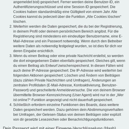
angemeldet bist) gespeichert. Ferner werden deine Benutzer-ID, ein
Authentifizierungsschlüssel und eine Session-ID gespeichert. Die
Cookies haben standardmäßig eine Gültigkeit von einem Jahr. Alle
Cookies kannst du jederzeit über die Funktion „Alle Cookies löschen“
löschen.
Weiterhin werden die Daten gespeichert, die du bei der Registrierung,
in deinem Profil oder deinem persönlichem Bereich angibst. Für die
Registrierung sind mindestens ein eindeutiger Benutzername, eine E-
Mail-Adresse und ein Passwort notwendig. Wenn durch den Betreiber
weitere Daten als notwendig festgelegt wurden, so ist dies für dich vor
deren Eingabe ersichtlich.
Wenn du einen Beitrag oder eine private Nachricht erstellst, so werden
die dort eingegebenen Daten ebenfalls gespeichert. Gleiches gilt, wenn
du einen Beitrag als Entwurf zwischenspeicherst. In diesen Fällen wird
auch deine IP-Adresse gespeichert. Die IP-Adresse wird weiterhin bei
folgenden Aktionen gespeichert: Löschen und Ändern von Beiträgen
(dazu zählen Private Nachrichten und Umfragen), Änderungen an
zentralen Profildaten (E-Mail-Adresse, Kontoaktivierung, Benutzer-
Passwort) und gescheiterte Anmeldeversuche. Die von deinem Browser
übermittelte Browser-Kennzeichnung (User Agent) wird nur in der „Wer
ist online?“-Funktion angezeigt und nicht dauerhaft gespeichert.
Schließlich erfordern einzelne Funktionen des Boards, dass weitere
Daten gespeichert werden. Dazu gehören dein Abstimmungsverhalten
bei Umfragen, der Gelesen-Status von deinen Beiträgen oder explizit
von dir gesetzte Lesezeichen oder Benachrichtigungsfunktionen.
Dein Passwort wird mit einer Einwege-Verschlüsselung (Hash)