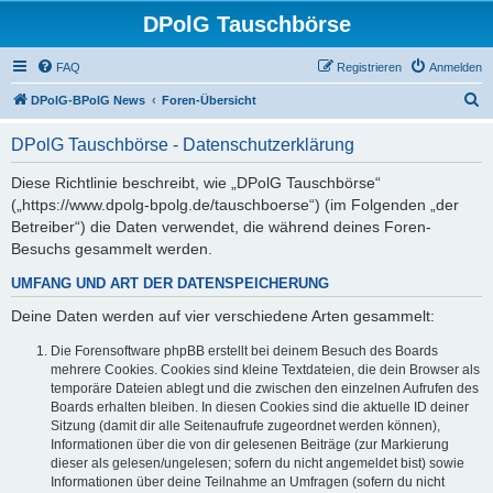
DPolG Tauschbörse
FAQ
Registrieren
Anmelden
S
DPolG-BPolG News
Foren-Übersicht
u
DPolG Tauschbörse - Datenschutzerklärung
c
h
Diese Richtlinie beschreibt, wie „DPolG Tauschbörse“
(„https://www.dpolg-bpolg.de/tauschboerse“) (im Folgenden „der
e
Betreiber“) die Daten verwendet, die während deines Foren-
Besuchs gesammelt werden.
UMFANG UND ART DER DATENSPEICHERUNG
Deine Daten werden auf vier verschiedene Arten gesammelt:
Die Forensoftware phpBB erstellt bei deinem Besuch des Boards
mehrere Cookies. Cookies sind kleine Textdateien, die dein Browser als
temporäre Dateien ablegt und die zwischen den einzelnen Aufrufen des
Boards erhalten bleiben. In diesen Cookies sind die aktuelle ID deiner
Sitzung (damit dir alle Seitenaufrufe zugeordnet werden können),
Informationen über die von dir gelesenen Beiträge (zur Markierung
dieser als gelesen/ungelesen; sofern du nicht angemeldet bist) sowie
Informationen über deine Teilnahme an Umfragen (sofern du nicht