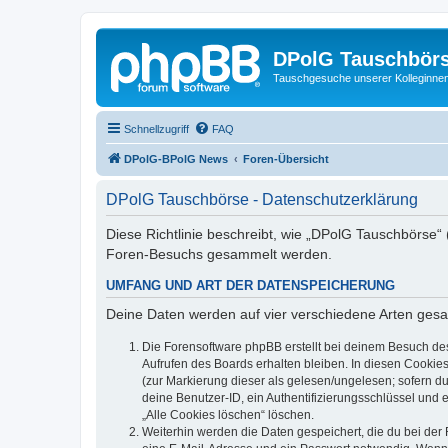
DPolG Tauschbör
Tauschgesuche unserer Kolleginnen
Schnellzugriff
FAQ
DPolG-BPolG News
Foren-Übersicht
DPolG Tauschbörse - Datenschutzerklärung
Diese Richtlinie beschreibt, wie „DPolG Tauschbörse“
Foren-Besuchs gesammelt werden.
UMFANG UND ART DER DATENSPEICHERUNG
Deine Daten werden auf vier verschiedene Arten ges
Die Forensoftware phpBB erstellt bei deinem Besuch de
Aufrufen des Boards erhalten bleiben. In diesen Cookies
(zur Markierung dieser als gelesen/ungelesen; sofern d
deine Benutzer-ID, ein Authentifizierungsschlüssel und 
„Alle Cookies löschen“ löschen.
Weiterhin werden die Daten gespeichert, die du bei der 