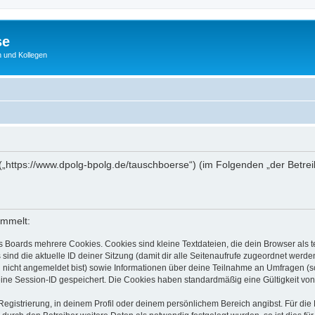
se
 und Kollegen
 („https://www.dpolg-bpolg.de/tauschboerse“) (im Folgenden „der Betre
ammelt:
s Boards mehrere Cookies. Cookies sind kleine Textdateien, die dein Browser als
 sind die aktuelle ID deiner Sitzung (damit dir alle Seitenaufrufe zugeordnet werd
u nicht angemeldet bist) sowie Informationen über deine Teilnahme an Umfragen (s
eine Session-ID gespeichert. Die Cookies haben standardmäßig eine Gültigkeit von 
Registrierung, in deinem Profil oder deinem persönlichem Bereich angibst. Für di