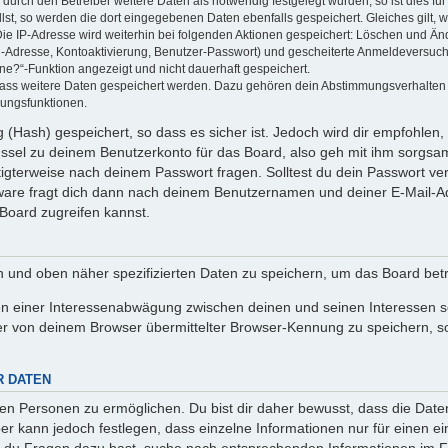
rch den Betreiber weitere Daten als notwendig festgelegt wurden, so ist dies für 
llst, so werden die dort eingegebenen Daten ebenfalls gespeichert. Gleiches gilt, 
Die IP-Adresse wird weiterhin bei folgenden Aktionen gespeichert: Löschen und Än
l-Adresse, Kontoaktivierung, Benutzer-Passwort) und gescheiterte Anmeldeversuch
ine?“-Funktion angezeigt und nicht dauerhaft gespeichert.
 dass weitere Daten gespeichert werden. Dazu gehören dein Abstimmungsverhalten
gungsfunktionen.
(Hash) gespeichert, so dass es sicher ist. Jedoch wird dir empfohlen, 
ssel zu deinem Benutzerkonto für das Board, also geh mit ihm sorgsam
htigterweise nach deinem Passwort fragen. Solltest du dein Passwort v
are fragt dich dann nach deinem Benutzernamen und deiner E-Mail-Ad
Board zugreifen kannst.
en und oben näher spezifizierten Daten zu speichern, um das Board bet
en einer Interessenabwägung zwischen deinen und seinen Interessen sow
r von deinem Browser übermittelter Browser-Kennung zu speichern, so
R DATEN
n Personen zu ermöglichen. Du bist dir daher bewusst, dass die Daten d
ber kann jedoch festlegen, dass einzelne Informationen nur für einen ei