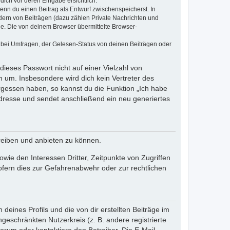
dich vor deren Eingabe ersichtlich.
wenn du einen Beitrag als Entwurf zwischenspeicherst. In
dern von Beiträgen (dazu zählen Private Nachrichten und
e. Die von deinem Browser übermittelte Browser-
 bei Umfragen, der Gelesen-Status von deinen Beiträgen oder
dieses Passwort nicht auf einer Vielzahl von
 um. Insbesondere wird dich kein Vertreter des
ergessen haben, so kannst du die Funktion „Ich habe
resse und sendet anschließend ein neu generiertes
reiben und anbieten zu können.
ie den Interessen Dritter, Zeitpunkte von Zugriffen
fern dies zur Gefahrenabwehr oder zur rechtlichen
eines Profils und die von dir erstellten Beiträge im
ngeschränkten Nutzerkreis (z. B. andere registrierte