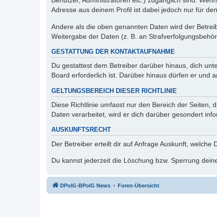
Benutzer, Administratoren etc.) zugänglich sind. Wen
Adresse aus deinem Profil ist dabei jedoch nur für de
Andere als die oben genannten Daten wird der Betreibe
Weitergabe der Daten (z. B. an Strafverfolgungsbehörde
GESTATTUNG DER KONTAKTAUFNAHME
Du gestattest dem Betreiber darüber hinaus, dich unt
Board erforderlich ist. Darüber hinaus dürfen er und 
GELTUNGSBEREICH DIESER RICHTLINIE
Diese Richtlinie umfasst nur den Bereich der Seiten
Daten verarbeitet, wird er dich darüber gesondert inf
AUSKUNFTSRECHT
Der Betreiber erteilt dir auf Anfrage Auskunft, welche
Du kannst jederzeit die Löschung bzw. Sperrung deiner
DPolG-BPolG News
Foren-Übersicht