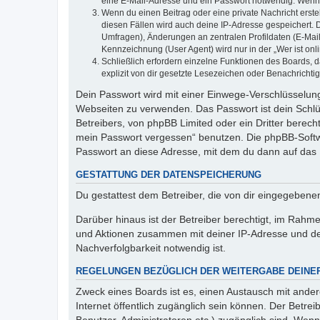
eine E-Mail-Adresse und ein Passwort notwendig. Wenn du
Wenn du einen Beitrag oder eine private Nachricht erste
diesen Fällen wird auch deine IP-Adresse gespeichert. 
Umfragen), Änderungen an zentralen Profildaten (E-Mai
Kennzeichnung (User Agent) wird nur in der „Wer ist onl
Schließlich erfordern einzelne Funktionen des Boards,
explizit von dir gesetzte Lesezeichen oder Benachrichti
Dein Passwort wird mit einer Einwege-Verschlüsselung 
Webseiten zu verwenden. Das Passwort ist dein Schlü
Betreibers, von phpBB Limited oder ein Dritter berec
mein Passwort vergessen“ benutzen. Die phpBB-Softw
Passwort an diese Adresse, mit dem du dann auf das 
GESTATTUNG DER DATENSPEICHERUNG
Du gestattest dem Betreiber, die von dir eingegeben
Darüber hinaus ist der Betreiber berechtigt, im Rahm
und Aktionen zusammen mit deiner IP-Adresse und de
Nachverfolgbarkeit notwendig ist.
REGELUNGEN BEZÜGLICH DER WEITERGABE DEINE
Zweck eines Boards ist es, einen Austausch mit andere
Internet öffentlich zugänglich sein können. Der Betrei