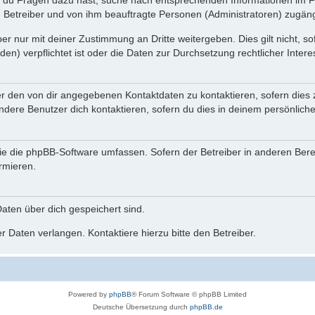
n du Fragen dazu hast, suche nach entsprechenden Informationen im Fo
n Betreiber und von ihm beauftragte Personen (Administratoren) zugäng
r nur mit deiner Zustimmung an Dritte weitergeben. Dies gilt nicht, s
n) verpflichtet ist oder die Daten zur Durchsetzung rechtlicher Interes
er den von dir angegebenen Kontaktdaten zu kontaktieren, sofern dies 
andere Benutzer dich kontaktieren, sofern du dies in deinem persönliche
, die die phpBB-Software umfassen. Sofern der Betreiber in anderen Be
ormieren.
 Daten über dich gespeichert sind.
 Daten verlangen. Kontaktiere hierzu bitte den Betreiber.
Powered by
phpBB
® Forum Software © phpBB Limited
Deutsche Übersetzung durch
phpBB.de