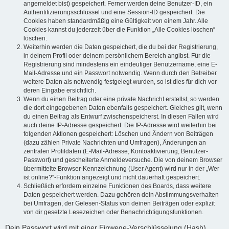
angemeldet bist) gespeichert. Ferner werden deine Benutzer-ID, ein
Authentifizierungsschlüssel und eine Session-ID gespeichert. Die
Cookies haben standardmäßig eine Gültigkeit von einem Jahr. Alle
Cookies kannst du jederzeit über die Funktion „Alle Cookies löschen“
löschen.
Weiterhin werden die Daten gespeichert, die du bei der Registrierung,
in deinem Profil oder deinem persönlichem Bereich angibst. Für die
Registrierung sind mindestens ein eindeutiger Benutzername, eine E-
Mail-Adresse und ein Passwort notwendig. Wenn durch den Betreiber
weitere Daten als notwendig festgelegt wurden, so ist dies für dich vor
deren Eingabe ersichtlich.
Wenn du einen Beitrag oder eine private Nachricht erstellst, so werden
die dort eingegebenen Daten ebenfalls gespeichert. Gleiches gilt, wenn
du einen Beitrag als Entwurf zwischenspeicherst. In diesen Fällen wird
auch deine IP-Adresse gespeichert. Die IP-Adresse wird weiterhin bei
folgenden Aktionen gespeichert: Löschen und Ändern von Beiträgen
(dazu zählen Private Nachrichten und Umfragen), Änderungen an
zentralen Profildaten (E-Mail-Adresse, Kontoaktivierung, Benutzer-
Passwort) und gescheiterte Anmeldeversuche. Die von deinem Browser
übermittelte Browser-Kennzeichnung (User Agent) wird nur in der „Wer
ist online?“-Funktion angezeigt und nicht dauerhaft gespeichert.
Schließlich erfordern einzelne Funktionen des Boards, dass weitere
Daten gespeichert werden. Dazu gehören dein Abstimmungsverhalten
bei Umfragen, der Gelesen-Status von deinen Beiträgen oder explizit
von dir gesetzte Lesezeichen oder Benachrichtigungsfunktionen.
Dein Passwort wird mit einer Einwege-Verschlüsselung (Hash)