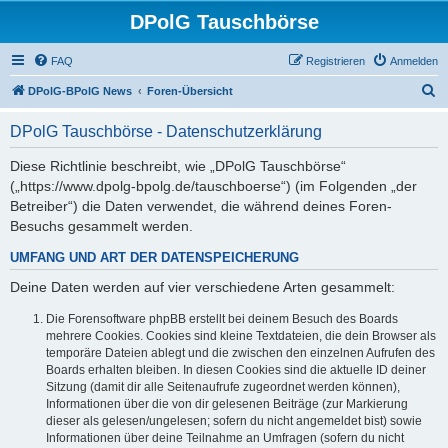
DPolG Tauschbörse
FAQ
Registrieren
Anmelden
S
DPolG-BPolG News
Foren-Übersicht
u
DPolG Tauschbörse - Datenschutzerklärung
c
h
Diese Richtlinie beschreibt, wie „DPolG Tauschbörse“
(„https://www.dpolg-bpolg.de/tauschboerse“) (im Folgenden „der
e
Betreiber“) die Daten verwendet, die während deines Foren-
Besuchs gesammelt werden.
UMFANG UND ART DER DATENSPEICHERUNG
Deine Daten werden auf vier verschiedene Arten gesammelt:
Die Forensoftware phpBB erstellt bei deinem Besuch des Boards
mehrere Cookies. Cookies sind kleine Textdateien, die dein Browser als
temporäre Dateien ablegt und die zwischen den einzelnen Aufrufen des
Boards erhalten bleiben. In diesen Cookies sind die aktuelle ID deiner
Sitzung (damit dir alle Seitenaufrufe zugeordnet werden können),
Informationen über die von dir gelesenen Beiträge (zur Markierung
dieser als gelesen/ungelesen; sofern du nicht angemeldet bist) sowie
Informationen über deine Teilnahme an Umfragen (sofern du nicht