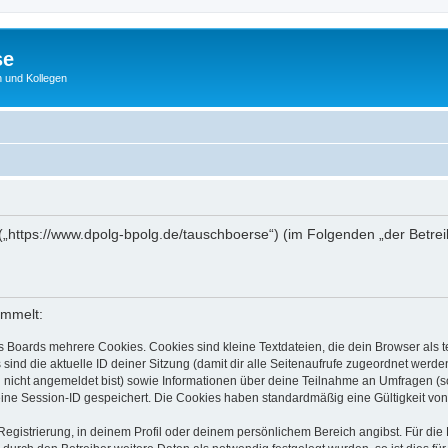
se
 und Kollegen
 („https://www.dpolg-bpolg.de/tauschboerse“) (im Folgenden „der Betre
ammelt:
s Boards mehrere Cookies. Cookies sind kleine Textdateien, die dein Browser als
 sind die aktuelle ID deiner Sitzung (damit dir alle Seitenaufrufe zugeordnet werd
u nicht angemeldet bist) sowie Informationen über deine Teilnahme an Umfragen (s
eine Session-ID gespeichert. Die Cookies haben standardmäßig eine Gültigkeit von 
Registrierung, in deinem Profil oder deinem persönlichem Bereich angibst. Für di