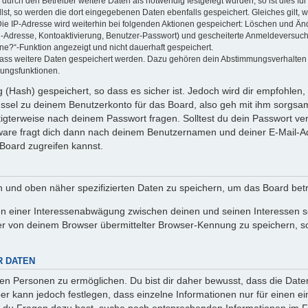
rch den Betreiber weitere Daten als notwendig festgelegt wurden, so ist dies für 
llst, so werden die dort eingegebenen Daten ebenfalls gespeichert. Gleiches gilt, 
Die IP-Adresse wird weiterhin bei folgenden Aktionen gespeichert: Löschen und Än
l-Adresse, Kontoaktivierung, Benutzer-Passwort) und gescheiterte Anmeldeversuch
ine?“-Funktion angezeigt und nicht dauerhaft gespeichert.
 dass weitere Daten gespeichert werden. Dazu gehören dein Abstimmungsverhalten
gungsfunktionen.
(Hash) gespeichert, so dass es sicher ist. Jedoch wird dir empfohlen, 
ssel zu deinem Benutzerkonto für das Board, also geh mit ihm sorgsam
htigterweise nach deinem Passwort fragen. Solltest du dein Passwort v
are fragt dich dann nach deinem Benutzernamen und deiner E-Mail-Ad
Board zugreifen kannst.
en und oben näher spezifizierten Daten zu speichern, um das Board bet
en einer Interessenabwägung zwischen deinen und seinen Interessen sow
r von deinem Browser übermittelter Browser-Kennung zu speichern, so
R DATEN
n Personen zu ermöglichen. Du bist dir daher bewusst, dass die Daten d
ber kann jedoch festlegen, dass einzelne Informationen nur für einen ei