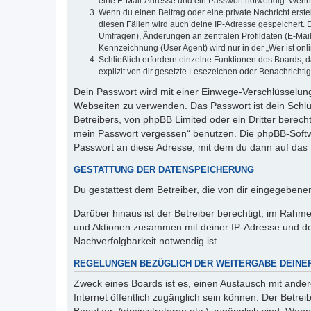
eine E-Mail-Adresse und ein Passwort notwendig. Wenn du
Wenn du einen Beitrag oder eine private Nachricht erste
diesen Fällen wird auch deine IP-Adresse gespeichert. 
Umfragen), Änderungen an zentralen Profildaten (E-Mai
Kennzeichnung (User Agent) wird nur in der „Wer ist onl
Schließlich erfordern einzelne Funktionen des Boards,
explizit von dir gesetzte Lesezeichen oder Benachrichti
Dein Passwort wird mit einer Einwege-Verschlüsselung 
Webseiten zu verwenden. Das Passwort ist dein Schlü
Betreibers, von phpBB Limited oder ein Dritter berec
mein Passwort vergessen“ benutzen. Die phpBB-Softw
Passwort an diese Adresse, mit dem du dann auf das 
GESTATTUNG DER DATENSPEICHERUNG
Du gestattest dem Betreiber, die von dir eingegeben
Darüber hinaus ist der Betreiber berechtigt, im Rahm
und Aktionen zusammen mit deiner IP-Adresse und de
Nachverfolgbarkeit notwendig ist.
REGELUNGEN BEZÜGLICH DER WEITERGABE DEINE
Zweck eines Boards ist es, einen Austausch mit andere
Internet öffentlich zugänglich sein können. Der Betrei