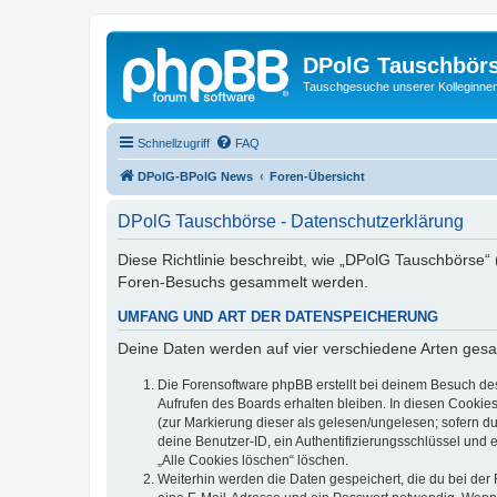
DPolG Tauschbör
Tauschgesuche unserer Kolleginnen
Schnellzugriff
FAQ
DPolG-BPolG News
Foren-Übersicht
DPolG Tauschbörse - Datenschutzerklärung
Diese Richtlinie beschreibt, wie „DPolG Tauschbörse“
Foren-Besuchs gesammelt werden.
UMFANG UND ART DER DATENSPEICHERUNG
Deine Daten werden auf vier verschiedene Arten ges
Die Forensoftware phpBB erstellt bei deinem Besuch de
Aufrufen des Boards erhalten bleiben. In diesen Cookies
(zur Markierung dieser als gelesen/ungelesen; sofern d
deine Benutzer-ID, ein Authentifizierungsschlüssel und 
„Alle Cookies löschen“ löschen.
Weiterhin werden die Daten gespeichert, die du bei der 