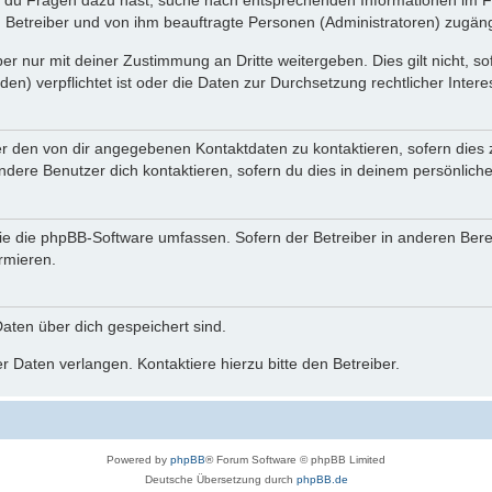
n du Fragen dazu hast, suche nach entsprechenden Informationen im Fo
n Betreiber und von ihm beauftragte Personen (Administratoren) zugäng
r nur mit deiner Zustimmung an Dritte weitergeben. Dies gilt nicht, s
n) verpflichtet ist oder die Daten zur Durchsetzung rechtlicher Interes
er den von dir angegebenen Kontaktdaten zu kontaktieren, sofern dies 
andere Benutzer dich kontaktieren, sofern du dies in deinem persönliche
, die die phpBB-Software umfassen. Sofern der Betreiber in anderen Be
ormieren.
 Daten über dich gespeichert sind.
 Daten verlangen. Kontaktiere hierzu bitte den Betreiber.
Powered by
phpBB
® Forum Software © phpBB Limited
Deutsche Übersetzung durch
phpBB.de