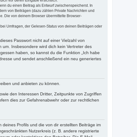
dich vor deren Eingabe ersichtlich.
wenn du einen Beitrag als Entwurf zwischenspeicherst. In
dern von Beiträgen (dazu zählen Private Nachrichten und
e. Die von deinem Browser übermittelte Browser-
 bei Umfragen, der Gelesen-Status von deinen Beiträgen oder
dieses Passwort nicht auf einer Vielzahl von
 um. Insbesondere wird dich kein Vertreter des
ergessen haben, so kannst du die Funktion „Ich habe
resse und sendet anschließend ein neu generiertes
reiben und anbieten zu können.
ie den Interessen Dritter, Zeitpunkte von Zugriffen
fern dies zur Gefahrenabwehr oder zur rechtlichen
eines Profils und die von dir erstellten Beiträge im
ngeschränkten Nutzerkreis (z. B. andere registrierte