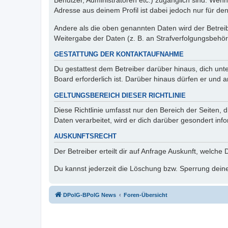
Benutzer, Administratoren etc.) zugänglich sind. Wen
Adresse aus deinem Profil ist dabei jedoch nur für de
Andere als die oben genannten Daten wird der Betreibe
Weitergabe der Daten (z. B. an Strafverfolgungsbehörde
GESTATTUNG DER KONTAKTAUFNAHME
Du gestattest dem Betreiber darüber hinaus, dich unt
Board erforderlich ist. Darüber hinaus dürfen er und 
GELTUNGSBEREICH DIESER RICHTLINIE
Diese Richtlinie umfasst nur den Bereich der Seiten
Daten verarbeitet, wird er dich darüber gesondert inf
AUSKUNFTSRECHT
Der Betreiber erteilt dir auf Anfrage Auskunft, welche
Du kannst jederzeit die Löschung bzw. Sperrung deiner
DPolG-BPolG News
Foren-Übersicht