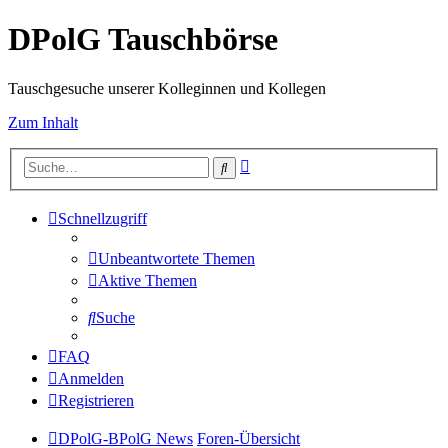
DPolG Tauschbörse
Tauschgesuche unserer Kolleginnen und Kollegen
Zum Inhalt
Erweiterte
Suche
Suche
Schnellzugriff
Unbeantwortete Themen
Aktive Themen
Suche
FAQ
Anmelden
Registrieren
DPolG-BPolG News
Foren-Übersicht