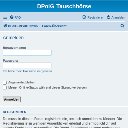
DPolG Tauschbörse
FAQ
Registrieren
Anmelden
S
DPolG-BPolG News
Foren-Übersicht
u
Anmelden
c
h
Benutzername:
e
Passwort:
Ich habe mein Passwort vergessen
Angemeldet bleiben
Meinen Online-Status während dieser Sitzung verbergen
REGISTRIEREN
Du musst in diesem Forum registriert sein, um dich anmelden zu können. Die
Registrierung ist in wenigen Augenblicken erledigt und ermöglicht dir, auf
weitere Funktionen zuzugreifen. Die Board-Administration kann registrierten