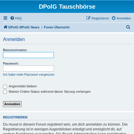
DPolG Tauschbörse
FAQ
Registrieren
Anmelden
S
DPolG-BPolG News
Foren-Übersicht
u
Anmelden
c
h
Benutzername:
e
Passwort:
Ich habe mein Passwort vergessen
Angemeldet bleiben
Meinen Online-Status während dieser Sitzung verbergen
REGISTRIEREN
Du musst in diesem Forum registriert sein, um dich anmelden zu können. Die
Registrierung ist in wenigen Augenblicken erledigt und ermöglicht dir, auf
weitere Funktionen zuzugreifen. Die Board-Administration kann registrierten