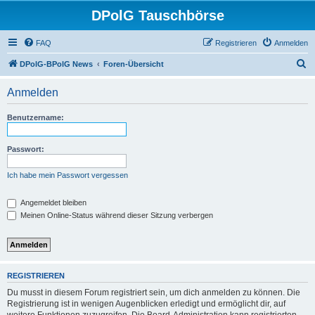
DPolG Tauschbörse
FAQ
Registrieren
Anmelden
S
DPolG-BPolG News
Foren-Übersicht
u
Anmelden
c
h
Benutzername:
e
Passwort:
Ich habe mein Passwort vergessen
Angemeldet bleiben
Meinen Online-Status während dieser Sitzung verbergen
REGISTRIEREN
Du musst in diesem Forum registriert sein, um dich anmelden zu können. Die
Registrierung ist in wenigen Augenblicken erledigt und ermöglicht dir, auf
weitere Funktionen zuzugreifen. Die Board-Administration kann registrierten