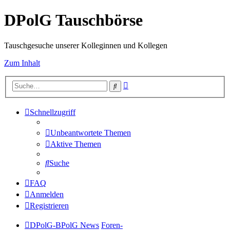
DPolG Tauschbörse
Tauschgesuche unserer Kolleginnen und Kollegen
Zum Inhalt
Erweiterte
Suche
Suche
Schnellzugriff
Unbeantwortete Themen
Aktive Themen
Suche
FAQ
Anmelden
Registrieren
DPolG-BPolG News
Foren-